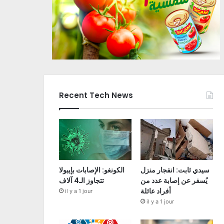
Recent Tech News
سيدي ثابت: انفجار منزل
الكونغو: الإصابات بإيبولا
يُسفر عن إصابة عدد من
تتجاوز الـ4 آلاف
أفراد عائلة
il y a 1 jour
il y a 1 jour