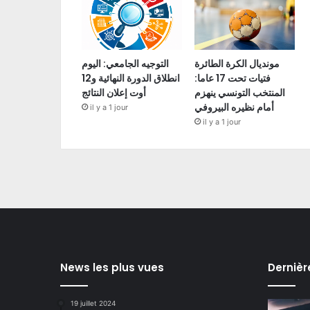
مونديال الكرة الطائرة
التوجيه الجامعي: اليوم
فتيات تحت 17 عاما:
انطلاق الدورة النهائية و12
المنتخب التونسي ينهزم
أوت إعلان النتائج
أمام نظيره البيروفي
il y a 1 jour
il y a 1 jour
News les plus vues
Dernièr
19 juillet 2024