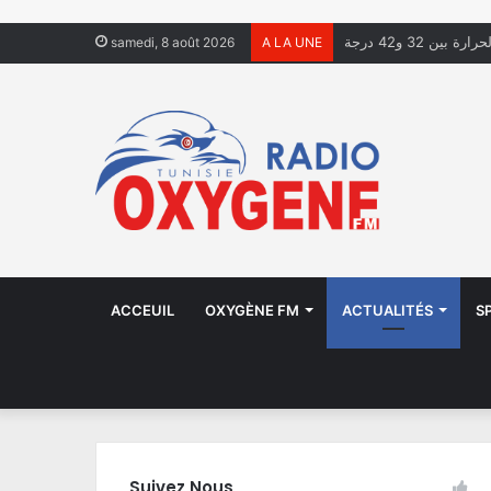
ة بين 32 و42 درجة
samedi, 8 août 2026
A LA UNE
ACCEUIL
OXYGÈNE FM
ACTUALITÉS
S
Suivez Nous