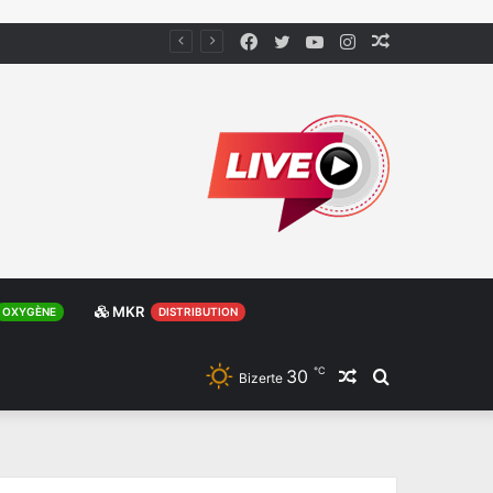
Facebook
Twitter
YouTube
Instagram
Article
Aléatoire
MKR
OXYGÈNE
DISTRIBUTION
℃
30
Article
Rechercher
Bizerte
Aléatoire