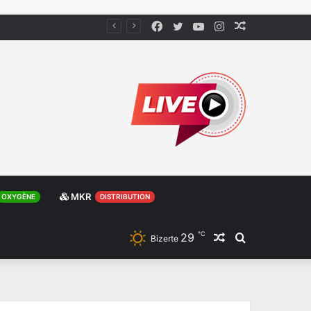
Facebook
Twitter
YouTube
Instagram
Article
Aléatoire
MKR
OXYGÈNE
DISTRIBUTION
℃
29
Article
Rechercher
Bizerte
Aléatoire