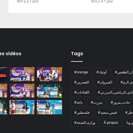
il y a 1 jour
il y a 1 jour
es vidéos
Tags
ال_الطقس
#أوتيك
#orange
زم_لازم
#القيروان
#القصرين
لنادي_الرياضي_البنزرتي
#اللقاحات
#حادث_مرور
#بنزرت
#باجة
اطر
#قيس_سعيد
#فلسطين
رونا
À propos
#وزارة_الصحة