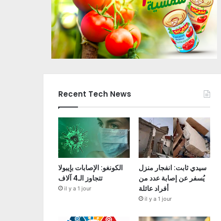
Recent Tech News
سيدي ثابت: انفجار منزل
الكونغو: الإصابات بإيبولا
يُسفر عن إصابة عدد من
تتجاوز الـ4 آلاف
أفراد عائلة
il y a 1 jour
il y a 1 jour