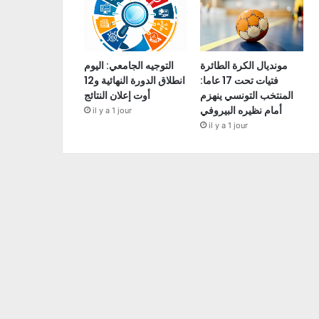
مونديال الكرة الطائرة
التوجيه الجامعي: اليوم
فتيات تحت 17 عاما:
انطلاق الدورة النهائية و12
المنتخب التونسي ينهزم
أوت إعلان النتائج
أمام نظيره البيروفي
il y a 1 jour
il y a 1 jour