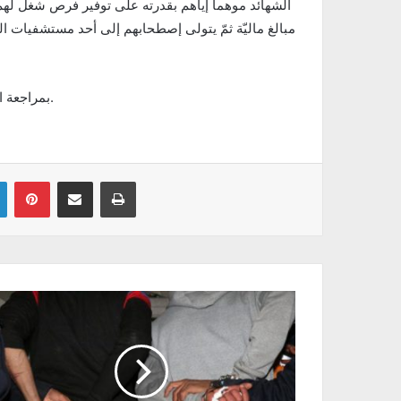
الشهائد موهما إياهم بقدرته على توفير فرص شغل لهم
مبالغ ماليّة ثمّ يتولى إصطحابهم إلى أحد مستشفيات 
بمراجعة النيابة العمومية أذنت بالإحتفاظ بهما على ذمة الأبحاث المتواصلة.
Linkedin
Pinterest
Partager par email
Imprimer