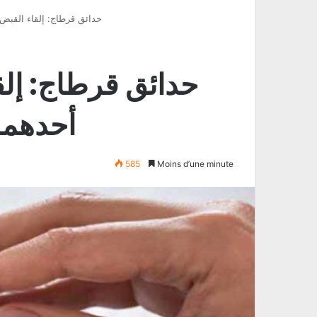
حدائق قرطاج: إلقاء القب
حدائق قرطاج: إل
أحدهما
585
Moins d’une minute