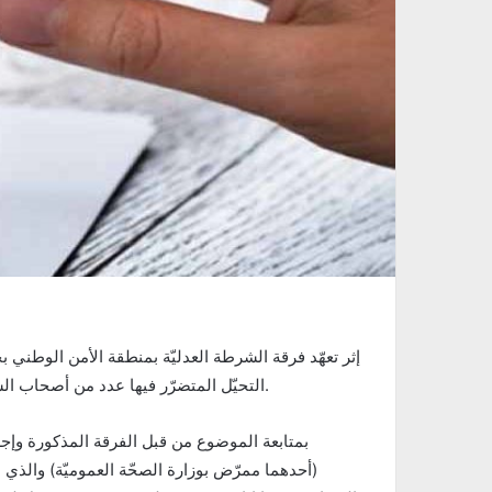
التحيّل المتضرّر فيها عدد من أصحاب الشهائد العلميّة من قبل شخص موهما إيّاهم أنه إطار بوزارة الصحّة.
بمتابعة الموضوع من قبل الفرقة المذكورة وإج
(أحدهما ممرّض بوزارة الصحّة العموميّة) والذي 