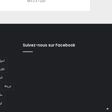
il y a 1 jour
Suivez-nous sur Facebook
#احو
#اللا
#ا
#غزة
#م
كو