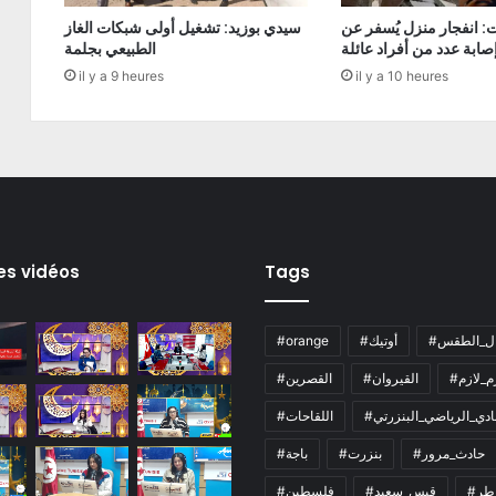
: انفجار منزل يُسفر عن
سيدي بوزيد: تشغيل أولى شبكات الغاز
صابة عدد من أفراد عائلة
الطبيعي بجلمة
il y a 9 heures
il y a 10 heures
es vidéos
Tags
ال_الطقس
#أوتيك
#orange
زم_لازم
#القيروان
#القصرين
لنادي_الرياضي_البنزرتي
#اللقاحات
#حادث_مرور
#بنزرت
#باجة
اطر
#قيس_سعيد
#فلسطين