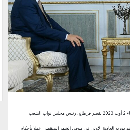
استقبل رئيس الجمهورية قيس سعيّد، ظهر اليوم الأربعاء 2 أوت 2023 بقصر قرطاج، رئيس مجلس نواب الشعب
دورته العادية الأولى في موفى الشهر المنقضي عملا بأحكام