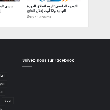
التوجيه الجامعي: اليوم انطلاق الدورة
سيدي ثابت
النهائية و12 أوت إعلان النتائج
إ
il y a 10 heures
Suivez-nous sur Facebook
#احو
#اللا
#ا
#غزة
#م