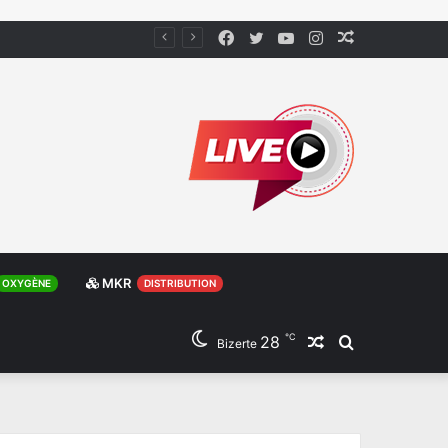
Facebook
Twitter
YouTube
Instagram
Article
Aléatoire
MKR
OXYGÈNE
DISTRIBUTION
℃
28
Article
Rechercher
Bizerte
Aléatoire