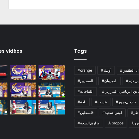
es vidéos
Tags
ال_الطقس
#أوتيك
#orange
زم_لازم
#القيروان
#القصرين
لنادي_الرياضي_البنزرتي
#اللقاحات
#حادث_مرور
#بنزرت
#باجة
اطر
#قيس_سعيد
#فلسطين
رونا
À propos
#وزارة_الصحة