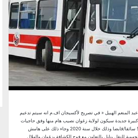
أكد الرئس المدير العام للشركة الجهوية للنقل بنابل » عبد المنعم الهبيل « في تصريح لأكسيجان اف.م انه سيتم تدعيم
ة الجهوية للنقل لولاية نابل بـ106 حافلة كبيرة جديدة سيكون لولاية زغوان نصيب هام منها وفق حاجيات
الجهة كما سيقع قريبا تعزيز الموارد البشرية بحوالي 56 سائقا/قابضا وذلك خلال سنة 2020 وجاء ذلك على هامش
جهوية للنقل بنابل بالتعاون مع فوج الكشافة بزغوان والهلال