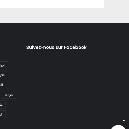
Suivez-nous sur Facebook
#احو
#اللا
#ا
#غزة
#م
كو