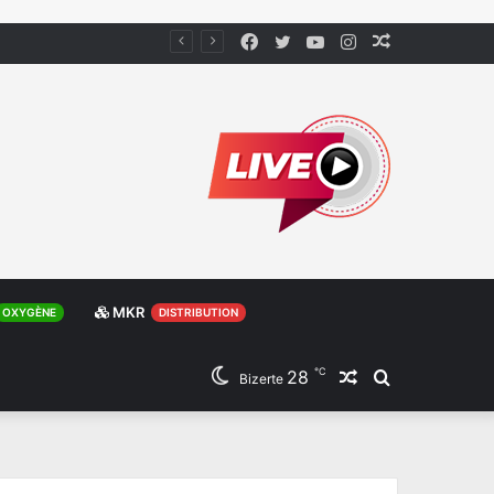
Facebook
Twitter
YouTube
Instagram
Article
Aléatoire
MKR
OXYGÈNE
DISTRIBUTION
℃
28
Article
Rechercher
Bizerte
Aléatoire