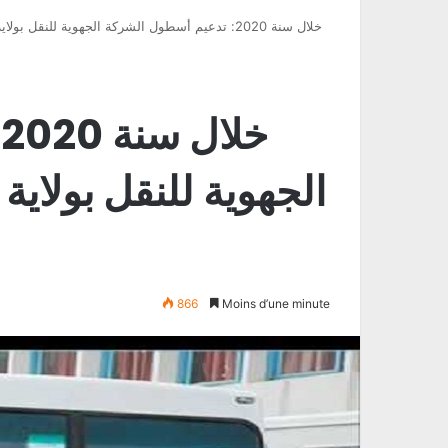
خ
866
Moins d’une minute