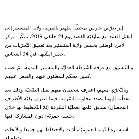
إثر تعرّض حارس بمحطّة تطهير بالفرينة ولاية المنستير إلى
القتل العمد مع سابقيّة القصد يوم 21 جانفي 2019، تمكّن مركز
الأمن الوطني بخنيس ولاية المنستير بعد تعميق التّحرّيات من
حصر الشّبهة في 04 أشخاص.
وبالتّنسيق مع فرقة الشّرطة العدليّة بالمنستير المدينة، تمّ نصب
كمين محكم للمظنون فيهم والقبض عليهم.
وبالتّحرّي معهم، اعترف شخصان منهم بقتل الضّحيّة وذلك بعد
تفطّنه إليهما بصدد محاولة السّرقة، فيما اعترف بقيّة الأطراف
(شخصان) بسابق علمها بعمليّة السّرقة (تمّ التّخطيط لها خلال
جلسة خمريّة) دون المشاركة فيها.
باستشارة النّيابة العموميّة، أذنت بالاحتفاظ بهم جميعا والأبحاث
متواصلة.