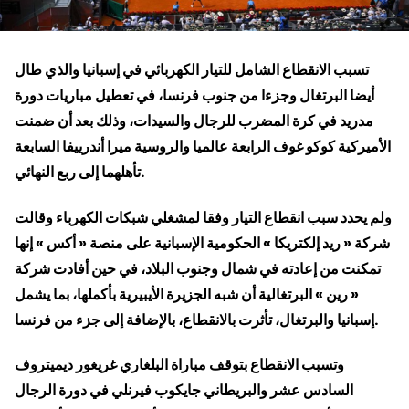
تسبب الانقطاع الشامل للتيار الكهربائي في إسبانيا والذي طال
أيضا البرتغال وجزءا من جنوب فرنسا، في تعطيل مباريات دورة
مدريد في كرة المضرب للرجال والسيدات، وذلك بعد أن ضمنت
الأميركية كوكو غوف الرابعة عالميا والروسية ميرا أندرييفا السابعة
تأهلهما إلى ربع النهائي.
ولم يحدد سبب انقطاع التيار وفقا لمشغلي شبكات الكهرباء وقالت
شركة « ريد إلكتريكا » الحكومية الإسبانية على منصة « أكس » إنها
تمكنت من إعادته في شمال وجنوب البلاد، في حين أفادت شركة
« رين » البرتغالية أن شبه الجزيرة الأيبيرية بأكملها، بما يشمل
إسبانيا والبرتغال، تأثرت بالانقطاع، بالإضافة إلى جزء من فرنسا.
وتسبب الانقطاع بتوقف مباراة البلغاري غريغور ديميتروف
السادس عشر والبريطاني جايكوب فيرنلي في دورة الرجال