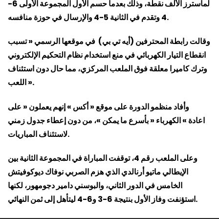
لماسترز الألف نقطة، وذلك بعدما حسم الأول المجموعة الأولى 6-
4 وتقدم في الثانية 5-4 والإرسال في حوزة منافسه.
وقالت رابطة المحترفين (أيه تي بي) في موقعها الرسمي « تسبب
انقطاع التيار الكهربائي في منع استخدام نظام التحكيم الإلكتروني
وترك كاميرا معلقة فوق الملعب المركزي، مما حال دون استئناف
اللعب ».
وأفاد منظمو الدورة على موقع « أكس » إنهم يعملون « على
اعادة » الكهرباء « بأسرع ما يمكن »، من دون إعطاء جدول زمني
لاستئناف المباريات.
وعلى الملعب رقم 4، توقفت المباراة في المجموعة الثانية بين
الإيطالي ماتيو أرنالدي الذي هزم الصربي نوفاك ديوكوفيتش
الخامس في الدور الثاني، والبوسني دامير دجومهور، لكنها
استؤنفت وفاز الأول بنتيجة 6-3 و6-4 ليتأهل إلى ثمن النهائي.