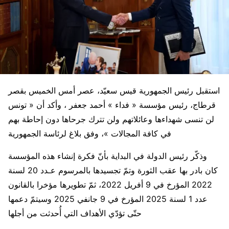
استقبل رئيس الجمهورية قيس سعيّد، عصر أمس الخميس بقصر
قرطاج، رئيس مؤسسة « فداء » أحمد جعفر ، وأكد أن « تونس
لن تنسى شهداءها وعائلاتهم ولن تترك جرحاها دون إحاطة بهم
في كافة المجالات »، وفق بلاغ لرئاسة الجمهورية
وذكّر رئيس الدولة في البداية بأنّ فكرة إنشاء هذه المؤسسة
كان بادر بها عقب الثورة وتمّ تجسيدها بالمرسوم عـدد 20 لسنة
2022 المؤرخ في 9 أفريل 2022، ثمّ تطويرها مؤخرا بالقانون
عدد 1 لسنة 2025 المؤرخ في 9 جانفي 2025 وسيتمّ دعمها
حتّى تؤدّي الأهداف التي أُحدثت من أجلها