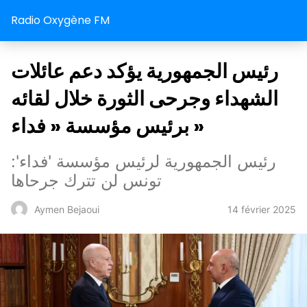
Radio Oxygène FM
رئيس الجمهورية يؤكد دعم عائلات
الشهداء وجرحى الثورة خلال لقائه
برئيس مؤسسة « فداء »
رئيس الجمهورية لرئيس مؤسسة 'فداء':
تونس لن تترك جرحاها
14 février 2025
Aymen Bejaoui