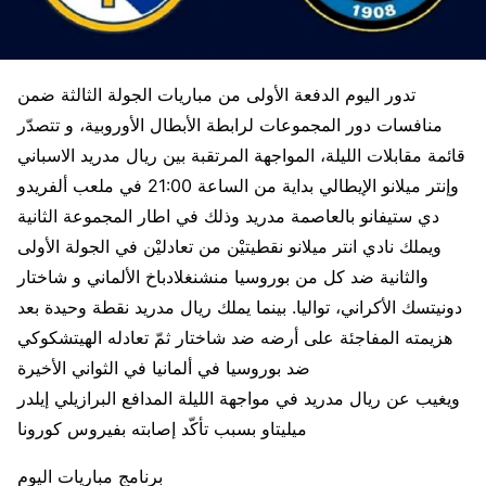
تدور اليوم الدفعة الأولى من مباريات الجولة الثالثة ضمن
منافسات دور المجموعات لرابطة الأبطال الأوروبية، و تتصدّر
قائمة مقابلات الليلة، المواجهة المرتقبة بين ريال مدريد الاسباني
وإنتر ميلانو الإيطالي بداية من الساعة 21:00 في ملعب ألفريدو
دي ستيفانو بالعاصمة مدريد وذلك في اطار المجموعة الثانية
ويملك نادي انتر ميلانو نقطيتيْن من تعادليْن في الجولة الأولى
والثانية ضد كل من بوروسيا منشنغلادباخ الألماني و شاختار
دونيتسك الأكراني، تواليا. بينما يملك ريال مدريد نقطة وحيدة بعد
هزيمته المفاجئة على أرضه ضد شاختار ثمّ تعادله الهيتشكوكي
ضد بوروسيا في ألمانيا في الثواني الأخيرة
ويغيب عن ريال مدريد في مواجهة الليلة المدافع البرازيلي إيلدر
ميليتاو بسبب تأكّد إصابته بفيروس كورونا
برنامج مباريات اليوم