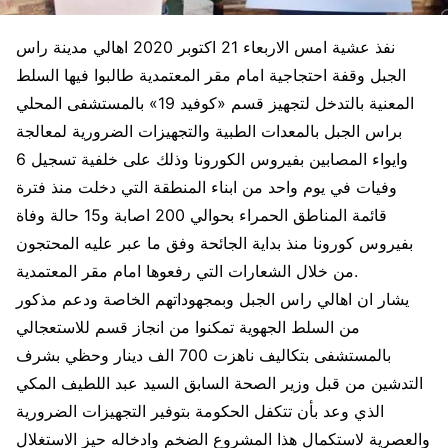
نفذ عشية امس الاربعاء 21 اكتوبر 2020 اهالي مدينة راس
الجبل وقفة احتجاجية امام مقر المعتمدية طالبوا فيها السلط
المعنية بالتدخل لتجهيز قسم «كوفيد 19» بالمستشفى المحلي
براس الجبل بالمعدات الطبية والتجهيزات الضرورية لمعالجة
وايواء المصابين بفيروس الكورونا وذلك على خلفية تسجيل 6
وفيات في يوم واحد من ابناء المنطقة التي دخلت منذ فترة
قائمة المناطق الحمراء بحوالي 200 اصابة و15 حالة وفاة
بفيروس كورونا منذ بداية الجائحة وفق ما عبر عليه المحتجون
من خلال الشعارات التي رفعوها امام مقر المعتمدية.
يشار ان اهالي راس الجبل وبمجهوداتهم الخاصة ودعم مذكور
من السلط الجهوية تمكنوا من انجاز قسم للاستعجالي
بالمستشفى بتكاليف ناهزت 700 الف دينار وحظي بشرف
التدشين من قبل وزير الصحة السابق السيد عبد اللطيف المكي
الذي وعد بأن تتكفل الحكومة بتوفير التجهيزات الضرورية
والعصرية لاستكمال هذا المشروع الضخم وادخاله حيز الاستغلال