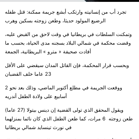
تجرد أب من إنسانيته وارتكب أبشع جريمة ممكنة: قتل طفله
الرضيع المولود حديثا، وطعن زوجته بسكين وهرب
وتمكنت السلطات في بريطانيا في وقت لاحق من القبض عليه،
وقضت محكمة في شمالي البلاد بسجنه مدى الحياة، بحسب ما
أفادت صحيفة « مترو » البريطانية، الجمعة
وبحسب قرار المحكمة، فإن القاتل المدان سيقضي على الأقل
23 عاما خلف القضبان
ووقعت الجريمة في مطلع أكتوبر الماضي، وذلك بعد نحو 2
أسابيع على ولادة الطفل أندريه
ويقول المحقق الذي تولى القضية إن دينس بيتولا (27 عاما)
طعن زوجته 6 مرات، كما طعن الطفل الذي كان نائما بمنزلهما
في نورث تينسايد شمالي بريطانيا