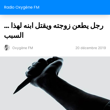
Radio Oxygène FM
… رجل يطعن زوجته ويقتل ابنه لهذا
السبب
20 décembre 2019
Oxygène FM