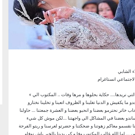
ء الشابي
لاجتماعي انستاغرام
« هكذا هي الحياة ..لا البدايات للتي نتوقعها و لا النهايات التي نريدها…. حكاية بحلوها و مرها وفات .. المكتوب الي
ما يكفيش و الدنيا تغلبنا و الظروف اتعبنا و تخلينا نختارو
اب خاتر نحترمو بعضنا و انحبو بعضنا و العشرة جمعتنا … حاولنا
ا نساندو بعضنا في المشاكل الي واجهتنا …لكن موش كل شيء
نقسمو معاكم زهوتنا و ضحكتنا و حضرتو لعرسنا و ريتو الفرحة
 اما الله غالب المكتوب وفا و كي بدينا بالخير باش نوفاو