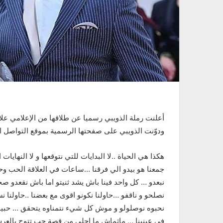
أعلنت رملة الذويبي رسميا عن طلاقها من الإعلامي علا
ودوّنت الذويبي على صفحتها الرسمية بموقع التواصل ا
جمعنا هو بيدو الي فرقنا …ساعات في العلاقة الحب وحدو 
نبعدو … كل واحد فينا باش يشد ثنيتو اما باش نقعدو صح
نصلحو و ناقفو …حاولنا نكونو اقوى مع بعضنا ..حاولن
نحبوه نوصلولو و موش كل شيء نتمناوه يتحقق … حبينا 
في عينينا … ماثماش ما احلى من قصة حب تتوج بالعرس …