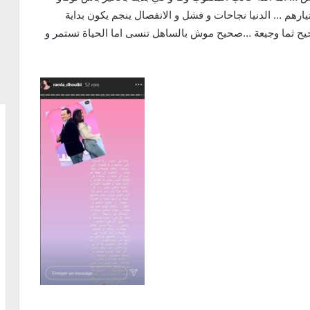
ارهم … الدنيا نجاحات و فشل و الانفصال ينجم يكون بداية
صحيح ثما وجيعة …صحيح موش بالساهل تنسى اما الحياة تستمر و