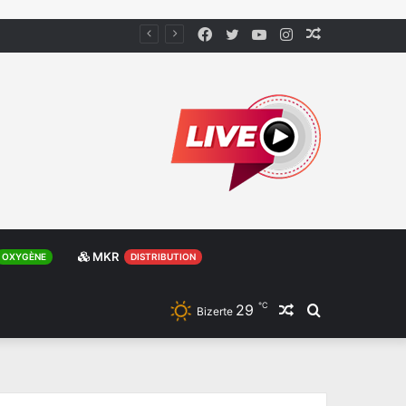
Facebook
Twitter
YouTube
Instagram
Article
Aléatoire
MKR
OXYGÈNE
DISTRIBUTION
℃
29
Article
Rechercher
Bizerte
Aléatoire