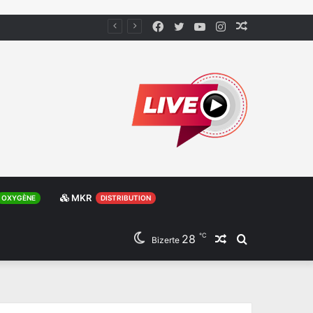
Facebook
Twitter
YouTube
Instagram
Article
Aléatoire
MKR
OXYGÈNE
DISTRIBUTION
℃
28
Article
Rechercher
Bizerte
Aléatoire