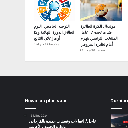
مونديال الكرة الطائرة
التوجيه الجامعي: اليوم
فتيات تحت 17 عاما:
انطلاق الدورة النهائية و12
المنتخب التونسي ينهزم
أوت إعلان النتائج
أمام نظيره البيروفي
il y a 18 heures
il y a 18 heures
News les plus vues
Dernièr
19 juillet 2024
عاجل/ اعفاءات وتعيينات جديدة بالقرجاني
وادارة الحدود والأجانب