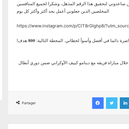
ين ساعدوني لتحقيق هذا الرقم المذهل، وشكرا لجميع المنافسين
المخلصين الذين جعلوني أعمل بجد أكثر وأكثر كل يوم
https://www.instagram.com/p/CIT8rGIghp8/?utm_sou
وأتم: « ولكن قبل كل شيء ، بفضل عائلتي الرائعة، الحاضرة دائما في أفضل وأسوأ لحظاتي. المحطة التالية: 𝟖𝟎𝟎 هدف!
75 في مسيرته الرياضة خلال مباراة فريقه مع دينامو كييف الأوكراني ضمن دوري أبطال
Facebook
Twitter
Partager