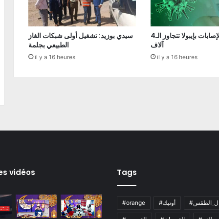
الكونغو: الإصابات بإيبولا تتجاوز الـ4
سيدي بوزيد: تشغيل أولى شبكات الغاز
آلاف
الطبيعي بجلمة
il y a 16 heures
il y a 16 heures
es vidéos
Tags
ال_الطقس
#أوتيك
#orange