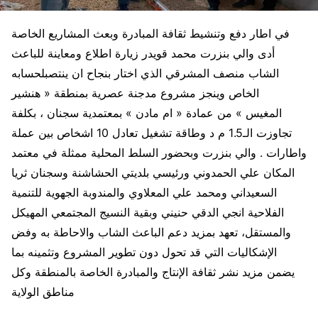
في اطار دفع وتنشيط ثقافة المبادرة وبعث المشاريع الخاصة
أدى والي بنزرت محمد قويدر زيارة اطلاع ومعاينة للباعث
الشاب منصف المشرقي الذي اختار بنجاح ان ينتصبلحسابه
الخاص وينجز مشروع مدجنة عصرية بمنطقة « هنشير
المغيس » من عمادة « ام مادن » بمعتمدية سجنان ، بكلفة
تجاوزت الـ1.5 م د وطاقة تشغيل تعادل 10 اشخاص بين عملة
واطارات . والي بنزرت وبحضور السلط المحلية ممثلة في معتمد
المكان علي الحمدوني ورئيسي بلديتي الحشاشنة وسجنان ثريا
السعيداني ومحمد علي المعلاوي والمندوبة الجهوية للتنمية
الفلاحية انجي الدقي حنيني وبقية النسيج المجتمعي المهيكل
والمستقل، تعهد بمزيد دعم الباعث الشاب والاحاطة به وفض
الإشكاليات التي قد تحول دون تطوير المشروع وتثمينه بما
يضمن مزيد نشر ثقافة الإنتاج والمبادرة الخاصة بالمنطقة وكل
مناطق الولاية