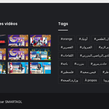
es vidéos
Tags
ال_الطقس
#أوتيك
#orange
زم_لازم
#القيروان
#القصرين
لنادي_الرياضي_البنزرتي
#اللقاحات
#حادث_مرور
#بنزرت
#باجة
اطر
#قيس_سعيد
#فلسطين
رونا
À propos
#وزارة_الصحة
 par SMARTAGL