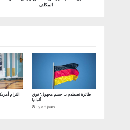
المكلف
طائرة تصطدم بـ ‘جسم مجهول’ فوق
التزام أمريك
ألمانيا
il y a 2 jours