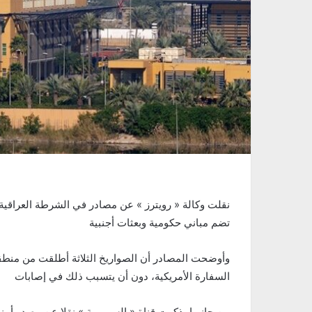
نقلت وكالة « رويترز » عن مصادر في الشرطة العراقية،
تضم مباني حكومية وبعثات أجنبية
وأوضحت المصادر أن الصواريخ الثلاثة أطلقت من منطق
السفارة الأمريكية، دون أن يتسبب ذلك في إصابات
من جانبها، ذكرت قناة « السومرية » نقلا عن مصدر أ