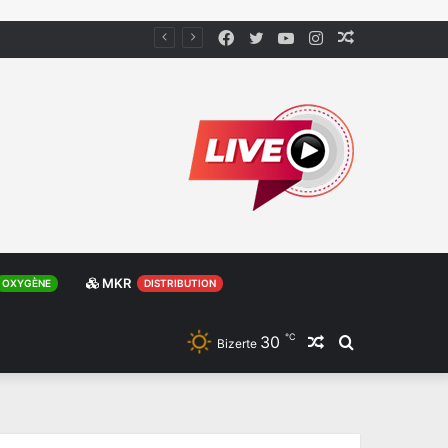
Facebook
Twitter
YouTube
Instagram
Article
Aléatoire
MKR
OXYGÈNE
DISTRIBUTION
℃
30
Article
Rechercher
Bizerte
Aléatoire