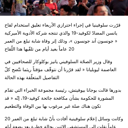
قرّرت سلوفينيا في إجراء احترازي الأربعاء تعليق استخدام لقاح
يانسن المضادّ لكوفيد-19 والذي تنتجه شركة الأدوية الأميركية
« جونسون آند جونسون »، وذلك إثر وفاة شابة تبلغ من العمر
20 عاماً بعيد أيام من تلقّيها هذا اللّقاح
وقال وزير الصحّة السلوفيني يانيز بوكلوكار للصحافيين في
العاصمة ليوبليانا « لقد قرّرنا أن نتوقّف مؤقتاً ريثما تتّضح كلّ
التفاصيل المتعلّقة بهذه الحالة
بدورها قالت بوجانا بيوفيتش، رئيسة مجموعة الخبراء التي تقدّم
المشورة للحكومة بشأن مكافحة جائحة كوفيد-19، إنّه « قد
تكون هناك صلة غير مرغوب بها بين الوفاة والتطعيم
وكانت وسائل إعلام سلوفينية أفادت بأنّ شابة تبلغ من العمر 20
عاماً نقلت إلى المستشفى الإثنين بحالة خطرة بعد بضعة أيام