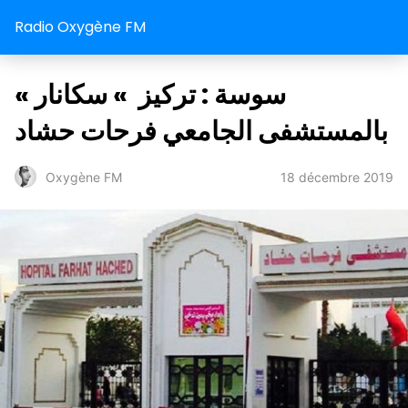
Radio Oxygène FM
سوسة : تركيز » سكانار »
بالمستشفى الجامعي فرحات حشاد
18 décembre 2019
Oxygène FM