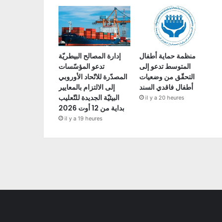
منظمة حماية أطفال
إدارة المصالح البيطريّة
المتوسط تدعو إلى
تدعو المؤسّسات
التحقّق من وضعيات
المصدّرة للاتّحاد الأوروبي
أطفال فاقدي السند
إلى الالتزام بالمعايير
البيئيّة الجديدة للتّعليب
il y a 20 heures
بداية من 12 أوت 2026
il y a 19 heures