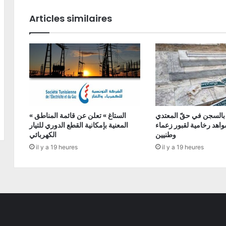
Articles similaires
 بالسجن في حقّ المعتدي
« الستاغ » تعلن عن قائمة المناطق
اهد رخامية لقبور زعماء
المعنية بإمكانية القطع الدوري للتيار
وطنيين
الكهربائي
il y a 19 heures
il y a 19 heures