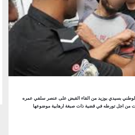
الوطني بسیدي بوزيد من القاء القبض على عنصر سلفي عمره
زرت من اجل تورطه في قضیة ذات صبغة ارھابیة موضوعھا