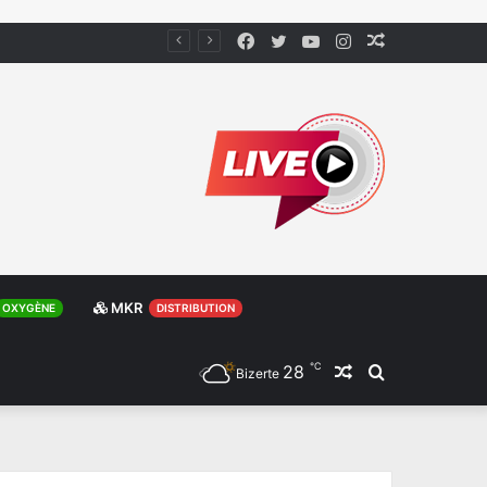
Facebook
Twitter
YouTube
Instagram
Article
Aléatoire
MKR
OXYGÈNE
DISTRIBUTION
℃
28
Article
Rechercher
Bizerte
Aléatoire