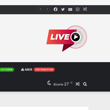
Facebook
Twitter
YouTube
Instagram
Article
Aléatoire
MKR
OXYGÈNE
DISTRIBUTION
℃
27
Article
Rechercher
Bizerte
Aléatoire