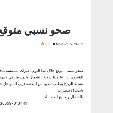
(صحو نسبي متوقع 
591
Moins d’une minute
صحو نسبي متوقع خلال هذا اليوم.. فترات مشمسة تتخل
القصوى بين 14 و18 درجة بالشمال والوسط، في حدود 10 بالمرتفعات، وتكون بين 21 و26 بالجنوب..
شديد الاضطراب
بالشمال وبخليج الحمامات
05365597013441