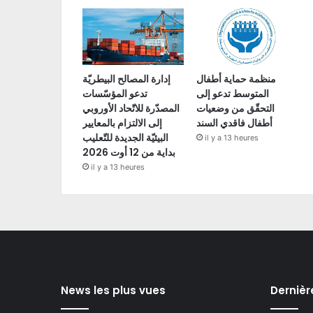
منظمة حماية أطفال
إدارة المصالح البيطريّة
المتوسط تدعو إلى
تدعو المؤسّسات
التحقّق من وضعيات
المصدّرة للاتّحاد الأوروبي
أطفال فاقدي السند
إلى الالتزام بالمعايير
البيئيّة الجديدة للتّعليب
il y a 13 heures
بداية من 12 أوت 2026
il y a 13 heures
News les plus vues
Dernièr