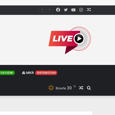
Facebook
Twitter
YouTube
Instagram
Article
Aléatoire
MKR
OXYGÈNE
DISTRIBUTION
℃
30
Article
Rechercher
Bizerte
Aléatoire