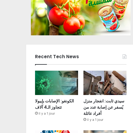
Recent Tech News
سيدي ثابت: انفجار منزل
الكونغو: الإصابات بإيبولا
يُسفر عن إصابة عدد من
تتجاوز الـ4 آلاف
أفراد عائلة
il y a 1 jour
il y a 1 jour