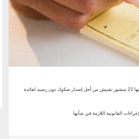
تم إلقاء القبض على إمرأة مفتش عنها وصادرة في شأنها 22 منشور تفتيش من أجل إصدار صكوك دون رصيد لفائدة
إجراءات القانونية اللازمة في شأنها