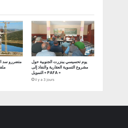
يوم تحسيسي ببنزرت الجنوبية حول
متضررو سد ال
مشروع التسوية العقارية والنفاذ إلى
ملفا
التمويل « PAFA »
il y a 3 jours