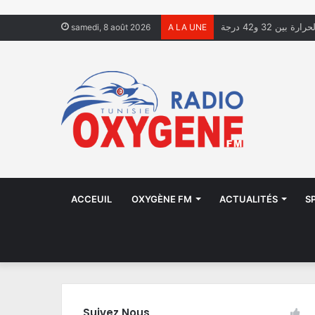
ة بين 32 و42 درجة
samedi, 8 août 2026
A LA UNE
ACCEUIL
OXYGÈNE FM
ACTUALITÉS
S
Suivez Nous