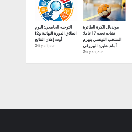
مونديال الكرة الطائرة
التوجيه الجامعي: اليوم
فتيات تحت 17 عاما:
انطلاق الدورة النهائية و12
المنتخب التونسي ينهزم
أوت إعلان النتائج
أمام نظيره البيروفي
il y a 1 jour
il y a 1 jour