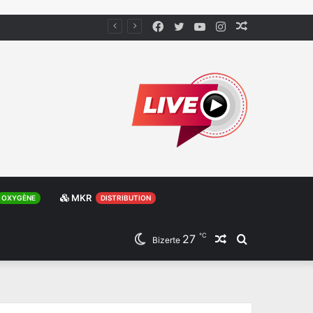
Facebook
Twitter
YouTube
Instagram
Article
Aléatoire
MKR
OXYGÈNE
DISTRIBUTION
℃
27
Article
Rechercher
Bizerte
Aléatoire