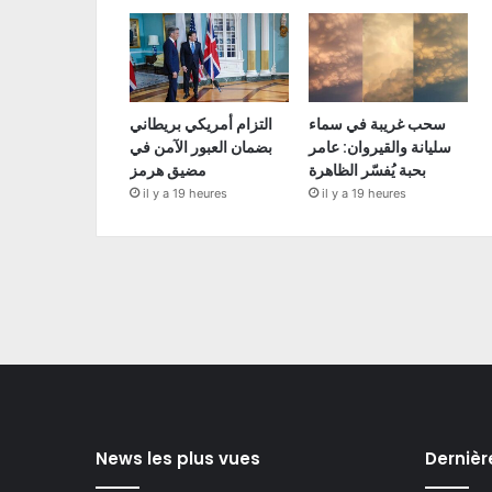
سحب غريبة في سماء
التزام أمريكي بريطاني
سليانة والقيروان: عامر
بضمان العبور الآمن في
بحبة يُفسّر الظاهرة
مضيق هرمز
il y a 19 heures
il y a 19 heures
News les plus vues
Dernièr