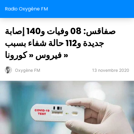
Radio Oxygène FM
صفاقس: 08 وفيات و140 إصابة
جديدة و112 حالة شفاء بسبب
فيروس « كورونا »
13 novembre 2020
Oxygène FM