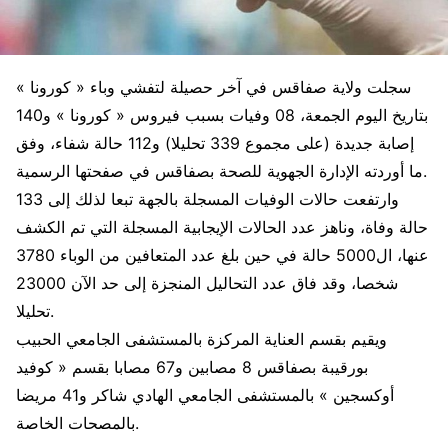
سجلت ولاية صفاقس في آخر حصيلة لتفشي وباء « كورونا »
بتاريخ اليوم الجمعة، 08 وفيات بسبب فيروس « كورونا » و140
إصابة جديدة (على مجموع 339 تحليلا) و112 حالة شفاء، وفق
ما أوردته الإدارة الجهوية للصحة بصفاقس في صفحتها الرسمية.
وارتفعت حالات الوفيات المسجلة بالجهة تبعا لذلك إلى 133
حالة وفاة، وناهز عدد الحالات الإيجابية المسجلة التي تم الكشف
عنها، ال5000 حالة في حين بلغ عدد المتعافين من الوباء 3780
شخصا، وقد فاق عدد التحاليل المنجزة إلى حد الآن 23000
تحليلا.
ويقيم بقسم العناية المركزة بالمستشفى الجامعي الحبيب
بورقيبة بصفاقس 8 مصابين و67 مصابا بقسم « كوفيد
أوكسجين » بالمستشفى الجامعي الهادي شاكر و41 مريضا
بالمصحات الخاصة.