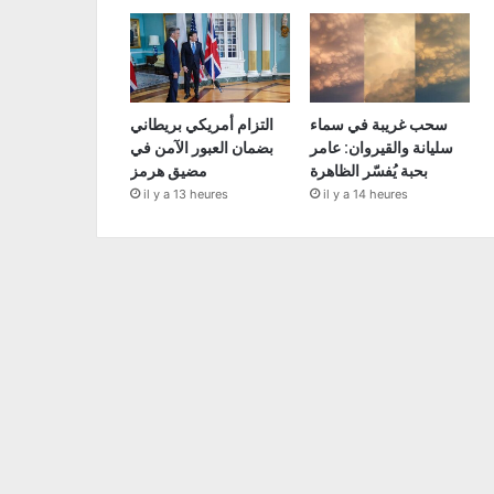
سحب غريبة في سماء
التزام أمريكي بريطاني
سليانة والقيروان: عامر
بضمان العبور الآمن في
بحبة يُفسّر الظاهرة
مضيق هرمز
il y a 13 heures
il y a 14 heures