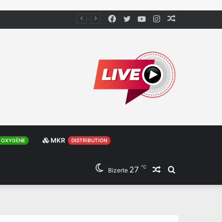
Facebook
Twitter
YouTube
Instagram
Article
Aléatoire
MKR
OXYGÈNE
DISTRIBUTION
℃
27
Article
Rechercher
Bizerte
Aléatoire