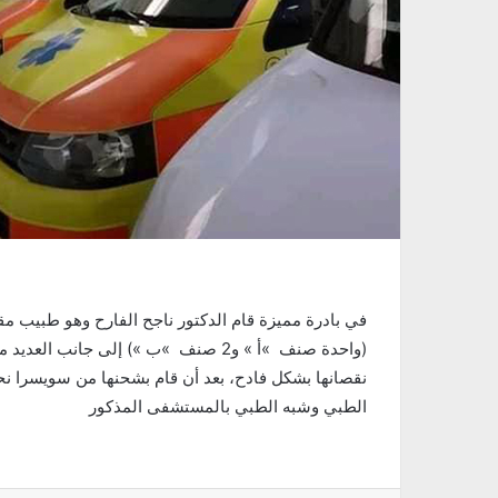
(واحدة صنف »أ » و2 صنف »ب ») إلى جان
نقصانها بشكل فادح، بعد أن قام بشحنها من سويسرا نح
الطبي وشبه الطبي بالمستشفى المذكور