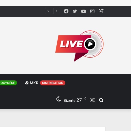
Facebook
Twitter
YouTube
Instagram
Article
Aléatoire
MKR
OXYGÈNE
DISTRIBUTION
℃
27
Article
Rechercher
Bizerte
Aléatoire