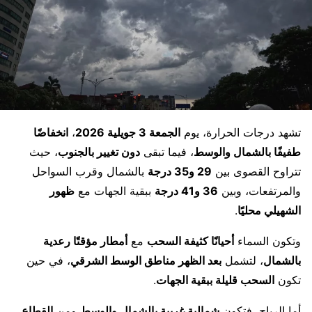
تشهد درجات الحرارة، يوم
الجمعة 3 جويلية 2026
،
انخفاضًا
طفيفًا بالشمال والوسط
، فيما تبقى
دون تغيير بالجنوب
، حيث
تتراوح القصوى بين
29 و35 درجة
بالشمال وقرب السواحل
والمرتفعات، وبين
36 و41 درجة
ببقية الجهات مع
ظهور
الشهيلي محليًا
.
وتكون السماء
أحيانًا كثيفة السحب
مع
أمطار مؤقتًا رعدية
بالشمال
، لتشمل
بعد الظهر مناطق الوسط الشرقي
، في حين
تكون
السحب قليلة ببقية الجهات
.
أما الرياح، فتكون
شمالية غربية بالشمال والوسط
ومن
القطاع