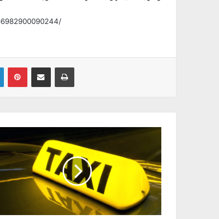
366982900090244/
Linkedin
Pinterest
Partager par email
Imprimer