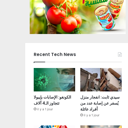
Recent Tech News
سيدي ثابت: انفجار منزل
الكونغو: الإصابات بإيبولا
يُسفر عن إصابة عدد من
تتجاوز الـ4 آلاف
أفراد عائلة
il y a 1 jour
il y a 1 jour