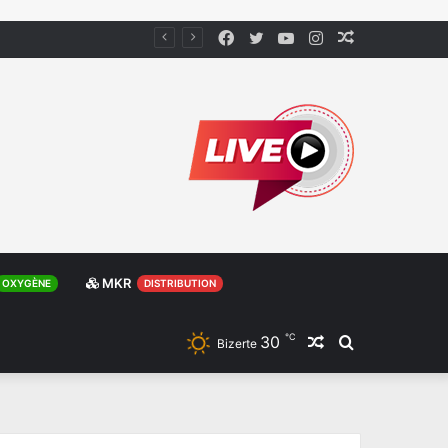
Facebook
Twitter
YouTube
Instagram
Article
Aléatoire
MKR
OXYGÈNE
DISTRIBUTION
℃
30
Article
Rechercher
Bizerte
Aléatoire