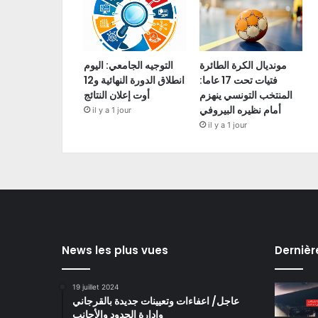
مونديال الكرة الطائرة
التوجيه الجامعي: اليوم
فتيات تحت 17 عاما:
انطلاق الدورة النهائية و12
المنتخب التونسي ينهزم
أوت إعلان النتائج
أمام نظيره البيروفي
il y a 1 jour
il y a 1 jour
News les plus vues
Dernièr
19 juillet 2024
عاجل/ اعفاءات وتعيينات جديدة بالقرجاني
وادارة الحدود والأجانب