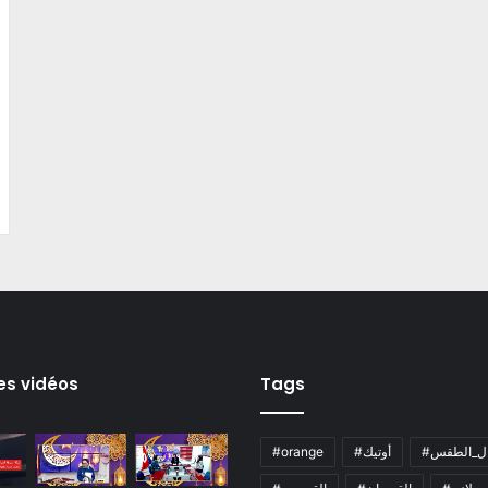
es vidéos
Tags
ال_الطقس
#أوتيك
#orange