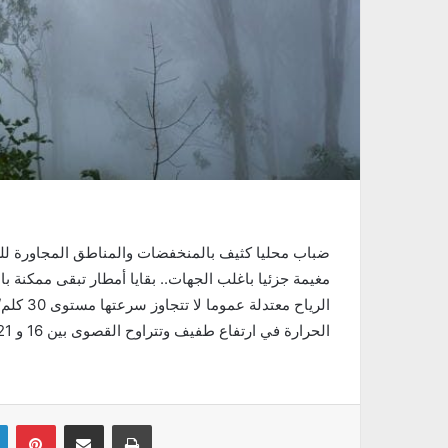
ضباب محليا كثيف بالمنخفضات والمناطق المجاورة للسدو
مغيمة جزئيا باغلب الجهات.. بقايا أمطار تبقى ممكنة ب
الرياح معتدلة عموما لا تتجاوز سرعتها مستوى 30 كلم/س والبحر متموج
الحرارة في ارتفاع طفيف وتتراوح القصوى بين 16 و 21 درجة وتكون في حدود 14 بالمرتفعات
Linkedin
Pinterest
Partager par email
Imprimer