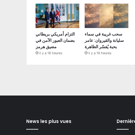
سحب غريبة في سماء
التزام أمريكي بريطاني
سليانة والقيروان: عامر
بضمان العبور الآمن في
بحبة يُفسّر الظاهرة
مضيق هرمز
il y a 18 heures
il y a 19 heures
News les plus vues
Dernièr