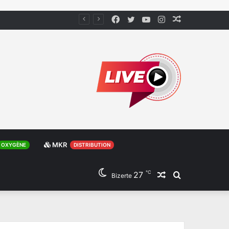
Facebook
Twitter
YouTube
Instagram
Article
Aléatoire
MKR
OXYGÈNE
DISTRIBUTION
℃
27
Article
Rechercher
Bizerte
Aléatoire