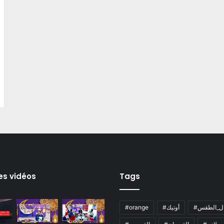
es vidéos
Tags
ال_الطقس
#أوتيك
#orange