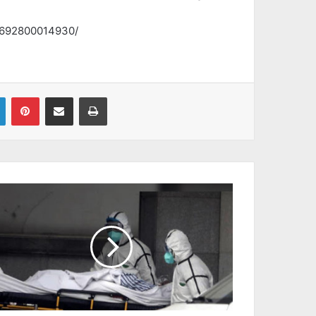
4692800014930/
Linkedin
Pinterest
Partager par email
Imprimer