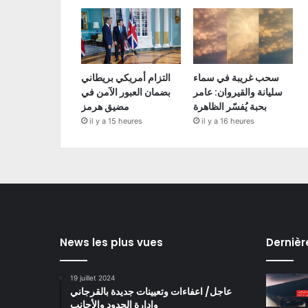
سحب غريبة في سماء
التزام أمريكي بريطاني
سليانة والقيروان: عامر
بضمان العبور الآمن في
بحبة يُفسّر الظاهرة
مضيق هرمز
il y a 15 heures
il y a 16 heures
News les plus vues
Dernièr
19 juillet 2024
عاجل/ اعفاءات وتعيينات جديدة بالقرجاني
وادارة الحدود والأجانب