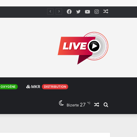
Facebook
Twitter
YouTube
Instagram
Article
Aléatoire
MKR
OXYGÈNE
DISTRIBUTION
℃
27
Article
Rechercher
Bizerte
Aléatoire