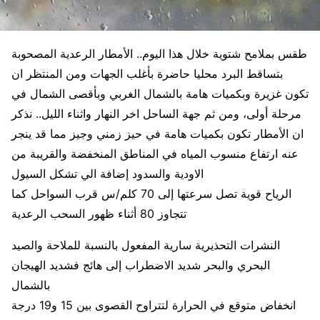
طقس بملامح شتوية خلال هذا اليوم.. الأمطار الرعدية المصحوبة
بتساقط البرد محليا حاضرة بأغلب الجهات ومن المنتظر ان
تكون غزيرة وبكميات هامة بالشمال الغربي وبأقصى الشمال في
مرحلة أولى، ومن ثم جهة الساحل اخر النهار واثناء الليل.. نذكر
ان الأمطار تكون بكميات هامة في حيز زمني وجيز مما قد ينجر
عنه ارتفاع منسوب المياه في المناطق المنخفضة والقريبة من
الاودية والسدود إضافة الي تشكل السيول
الرياح قوية تصل سرعتها إلى 70 كلم/س قرب السواحل كما
تتجاوز 80 أثناء ظهور السحب الرع
دية
النشرات التحذيرية سارية المفعول بالنسبة للملاحة والصيد
البحري والبحر شديد الاضطراب إلى هائج فشديد الهيجان
بالشمال
انخفاض متوقع في الحرارة لتتراوح القصوى بين 15 و19 درجة