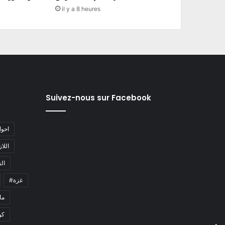
il y a 8 heures
Suivez-nous sur Facebook
#احو
#اللا
#ا
#غزة
#م
كو