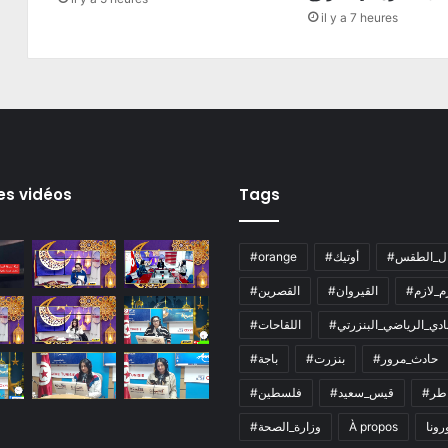
il y a 7 heures
es vidéos
Tags
ال_الطقس
#أوتيك
#orange
زم_لازم
#القيروان
#القصرين
لنادي_الرياضي_البنزرتي
#اللقاحات
#حادث_مرور
#بنزرت
#باجة
اطر
#قيس_سعيد
#فلسطين
رونا
À propos
#وزارة_الصحة