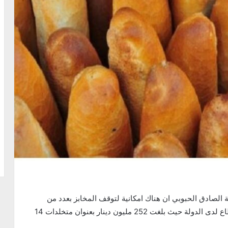
 الصادق الحبوبي ان هناك امكانية لتوقف المخابز بعدد من
الولايات عن العمل و ذلك بسبب تفاقم مستحقات القطاع لدى الدولة حيث بلغت 252 مليون دينار بعنوان متخلدات 14