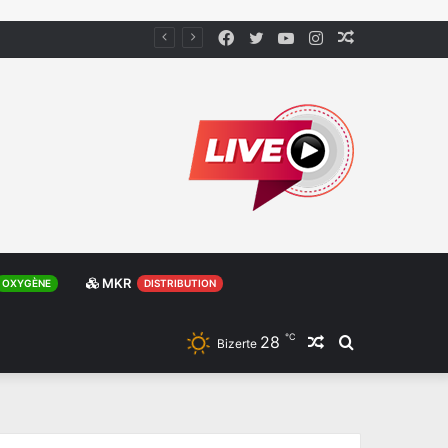
Facebook
Twitter
YouTube
Instagram
Article
Aléatoire
MKR
OXYGÈNE
DISTRIBUTION
℃
28
Article
Rechercher
Bizerte
Aléatoire