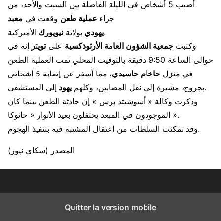
أصيب 5 أشخاص في الليلة الفاصلة بين السبت والأحد، من
جراء
عملية طعن
وقعت في
معبد
الأميركية.
يهودي
بولاية
نيويورك
وكتبت
جمعية الشؤون العامة الأرثوذكسية
على
تويتر
إنه في
حوالى الساعة 9:50 دقيقة بالتوقيت المحلي تمت العملية الطعن
في منزل
حاخام حاسيدي
، مما أسفر عن إصابة 5 أشخاص
إلى المستشفى.
بجروح، مشيرة إلى نقل المصابين، وكلهم
يهود
وذكرت وكالة « أسوشيتد برس » إن حادثة الطعن بينما كان
الموجودون في المبعد يحتفلون بعيد الأنوار « حانوكا ».
وقد تمكنت السلطات من اعتقال المشتبه فيه بتنفيذ الهجوم.
المصدر (سكاي نيوز)
Quitter la version mobile