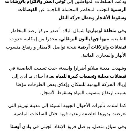
ودعت السلطات المواطنين إلى
توخي الحذر والالتزام بالإرشادات
الرسمية
لتجنب المخاطر المحتملة الناجمة عن
الفيضانات
وسقوط الأشجار وتعطل حركة النقل
.
وفي
منطقة لومبارديا
شمال البلاد، أصدر مركز رصد المخاطر
الطبيعية
تنبيها جويا باللون البرتقالي
، محذرا من إمكانية حدوث
فيضانات وانزلاقات أرضية
نتيجة تواصل الأمطار وارتفاع منسوب
الأنهار والمجاري المائية.
وشهدت مدينة
ميلانو
أضرارا واسعة، حيث تسببت العاصفة في
فيضانات محلية وتجمعات كبيرة للمياه
بعدة أحياء، ما أدى إلى
إرباك الحركة اليومية للسكان وإغلاق بعض الطرقات مؤقتا
بسبب ارتفاع منسوب المياه وسقوط الأشجار.
كما امتدت تأثيرات الأحوال الجوية السيئة إلى مدينة
تورينو
التي
تعرضت بدورها لعاصفة رعدية قوية خلال الساعات الماضية.
وفي سياق متصل، يواصل فريق الإنقاذ الجبلي في وادي
أوستا