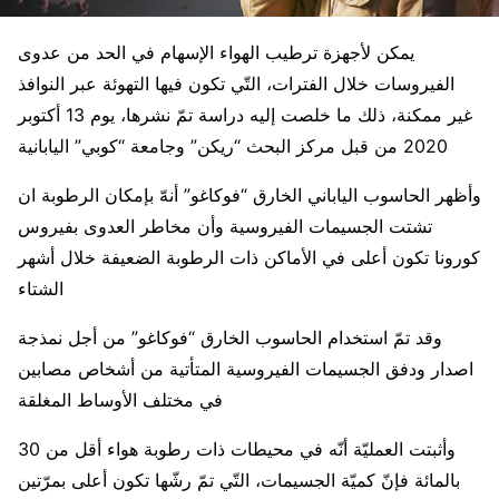
يمكن لأجهزة ترطيب الهواء الإسهام في الحد من عدوى
الفيروسات خلال الفترات، التّي تكون فيها التهوئة عبر النوافذ
غير ممكنة، ذلك ما خلصت إليه دراسة تمّ نشرها، يوم 13 أكتوبر
2020 من قبل مركز البحث “ريكن” وجامعة “كوبي” اليابانية
وأظهر الحاسوب الياباني الخارق “فوكاغو” أنهّ بإمكان الرطوبة ان
تشتت الجسيمات الفيروسية وأن مخاطر العدوى بفيروس
كورونا تكون أعلى في الأماكن ذات الرطوبة الضعيفة خلال أشهر
الشتاء
وقد تمّ استخدام الحاسوب الخارق “فوكاغو” من أجل نمذجة
اصدار ودفق الجسيمات الفيروسية المتأتية من أشخاص مصابين
في مختلف الأوساط المغلقة
وأثبتت العمليّة أنّه في محيطات ذات رطوبة هواء أقل من 30
بالمائة فإنّ كميّة الجسيمات، التّي تمّ رشّها تكون أعلى بمرّتين