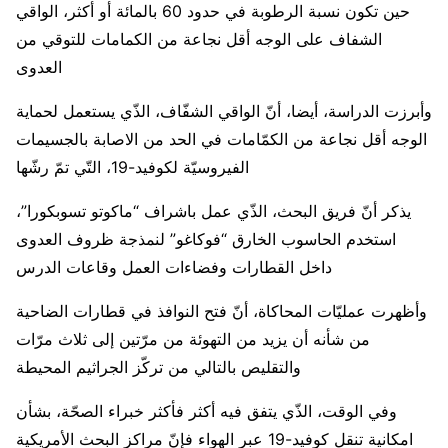
حين تكون نسبة الرطوبة في حدود 60 بالمائة أو أكثر، الواقي
الشفاف على الوجه أقل نجاعة من الكمامات للتوقي من
العدوى
وأبرزت الدراسة، أيضا، أنّ الواقي الشفّاف، الذّي يستعمل لحماية
الوجه أقل نجاعة من الكمّامات في الحد من الاصابة بالجسيمات
الفيروسيّة لكوفيد-19، التّي تمّ رشّها
يذكر أنّ فريق البحث، الذّي عمل باشراف “ماكوتو تسوبكورا”،
استخدم الحاسوب الخارق “فوكاغو” لنمذجة ظروف العدوى
داخل القطارات وفضاءات العمل وقاعات الدرس
وأظهرت عمليّات المحاكاة، أنّ فتح النوافذ في قطارات الضاحية
من شأنه أن يزيد من التهوئة من مرّتين إلى ثلاث مرّات
والتقليص بالتالي من تركّز الجراثيم المحيطة
وفي الوقت، الذّي يتفق فيه أكثر فأكثر خبراء الصحّة، بشأن
امكانية تنقل كوفيد-19 عبر الهواء فإنّ مراكز البحث الأمريكية