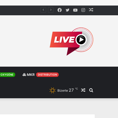
Facebook
Twitter
YouTube
Instagram
Article
Aléatoire
MKR
OXYGÈNE
DISTRIBUTION
℃
27
Article
Rechercher
Bizerte
Aléatoire