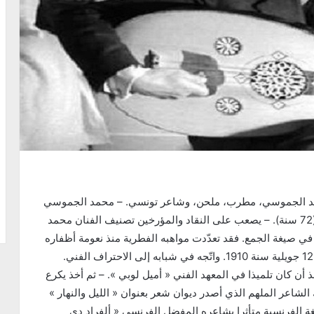
مثل هذا اليوم 3 جانفي من سنة : 1982 محمد الجموسي، مطرب، ملحن، وشاعر تونسي. – محمد الجموسي
: ولد في 12 جويلية 1910 – توفي في 3 جانفي 1982، (72 سنة). – يصعب على النقاد والمؤرخين تصنيف الفنان محمد
 في صيغة الجمع. فقد تعدّدت مواهبه الفطرية منذ نعومة أظفاره
إذ بدأ مؤذنا بجامع صفاقس مسقط رأسه حيث ولد يوم 12 جويلية سنة 1910. واتّجه في شبابه إلى الاحتراف الفني.
أن كان تلميذا في المعهد الفني « أميل لوبي ». – ثم أخذ يكرع
شاعر الملهم الذي أصدر ديوان شعر بعنوان « الليل والنهار »
للغة الفرنسية متأثرا بشاعره المفضل الفرنسي « ألفراد دي