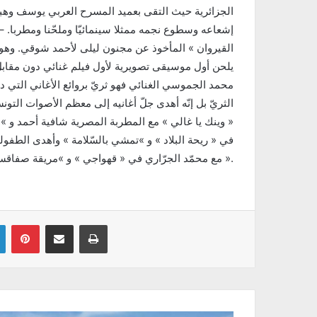
الجزائرية حيث التقى بعميد المسرح العربي يوسف وهبي
إشعاعه وسطوع نجمه ممثلا سينمائيّا وملحّنا ومطربا.
القيروان » المأخوذ عن مجنون ليلى لأحمد شوقي. وهو
محمد الجموسي الغنائي فهو ثريّ بروائع الأغاني التي دأ
الثريّ بل إنّه أهدى جلّ أغانيه إلى معظم الأصوات التون
« وينك يا غالي » مع المطربة المصرية شافية أحمد و »م
في « ريحة البلاد » و »تمشي بالسّلامة » وأهدى الطفولة
مع محمّد الجرّاري في « قهواجي » و »مريقة صفاقسية ».
Linkedin
Pinterest
Partager par email
Imprimer