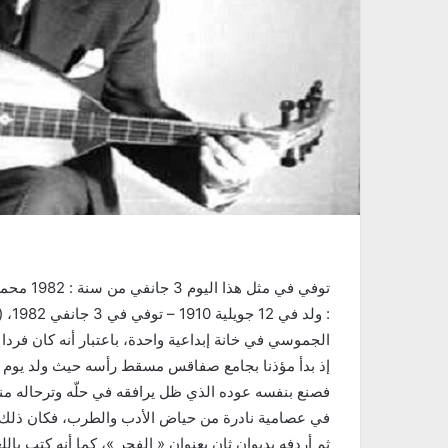
توفي في 
الجموسي في خانة إبداعية واحدة، باعتبار أنه كان فردا
فصنع بنفسه عوده الذي ظل يرافقه في حلّه وترحاله منذ 
في عصامية نادرة من حياض الأدب والطرب، فكان ذلك ال
ثم أردفه بديوان ثان بعنوان « الفجر »، كما أنه كتب با