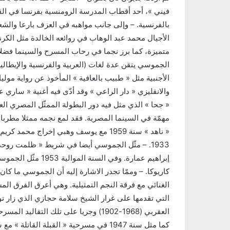
فيني »، أحد أقطاب المدرسة الرومنسية بفرنسا في القر
بالفرنسية. – وإلى جانب مواهبه في العزف بارعا والشع
الأجيال محمد عبد الوهاب في روائعه الخالدة مثل الكرنك
متميزة، كما برز نجما في رحاب المسرح والسينما فضلا
الجموسي يتقن عدة لغات (العربية والفرنسية والإيطالية
الأجنبية مثل « طبيب بالعافية » المأخوذ عن رواية موليار
والانقليزي « دار الراعي » وقد أدّى فيه أغنية « ساري
« جحا » الذي مثل فيه دور البطولة الممثّل المصري ال
مهمّة في السينما المصرية. فقد لمع نجمه ممثلا مطربا
« ناهد » سنة 1959 مع يوسف وهبي إخراج م
إبراهيم عمارة. وفي 
كاريوكا. – وممّا تجدر الاشارة إليه أن الجموسي ما كا
الغنائي مع فرقة النجم التمثيلية. وهي أعرق الفرق
العقربي (1968-1902) وجريا على تلك الت
كما مثل سنة 1947 في مسرحية « القبلة الق