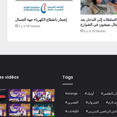
السلطات إلى التدخل بعد
إشعار بانقطاع الكهرباء جهة الشمال
فال يعيشون في الشوارع
il y a 16 heures
il y a 19 heures
es vidéos
Tags
ال_الطقس
#أوتيك
#orange
زم_لازم
#القيروان
#القصرين
لنادي_الرياضي_البنزرتي
#اللقاحات