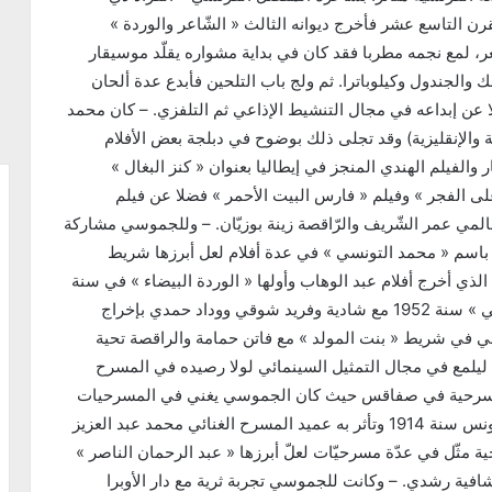
ن التاسع عشر فأخرج ديوانه الثالث « الشّاعر والوردة »
ر، لمع نجمه مطربا فقد كان في بداية مشواره يقلّد موسيقار
 والجندول وكيلوباترا. ثم ولج باب التلحين فأبدع عدة ألحان
 عن إبداعه في مجال التنشيط الإذاعي ثم التلفزي. – كان محمد
 والإنقليزية) وقد تجلى ذلك بوضوح في دبلجة بعض الأفلام
 والفيلم الهندي المنجز في إيطاليا بعنوان « كنز البغال »
 على الفجر » وفيلم « فارس البيت الأحمر » فضلا عن فيلم
عالمي عمر الشّريف والرّاقصة زينة بوزيّان. – وللجموسي مشاركة
 باسم « محمد التونسي » في عدة أفلام لعل أبرزها شريط
حمد كريم الذي أخرج أفلام عبد الوهاب وأولها « الوردة البيضاء » في سنة
1933. – مثّل الجموسي أيضا في شريط « ظلمت روحي » سنة 1952 مع شادية وفريد شوقي ووداد حمدي بإخراج
السنة الموالية 1953 مثّل الجموسي في شريط « بنت المولد » مع فاتن حمامة والراقصة تحية
ن ليلمع في مجال التمثيل السينمائي لولا رصيده في المسرح
 المسرحية في صفاقس حيث كان الجموسي يغني في المسرحيات
التي تقدمها على غرار الشيخ سلامة حجازي الذي زار تونس سنة 1914 وتأثر به عميد المسرح الغنائي محمد عبد العزيز
قاليد المسرحية مثّل في عدّة مسرحيّات لعلّ أبرزها « عبد الرحمان الناصر »
اتلة » مع شافية رشدي. – وكانت للجموسي تجربة ثرية مع دار الأوبرا