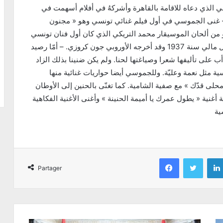
 الذي دعاه للاقامة بالقاهرة وأشركهُ في أفلام أسهمت في
 – غنى الجموسي في أول فيلم غنائي تونسي وهو « مجنون
 من ألحان الموسيقار محمد التريكي الذي كان أول فنان تونسي
يلحن أول موسيقى تصويرية لأول فيلم غنائي دون مقابل مالي سنة 1937 وقد أخرجه الأوروبي جون كروزي. – أمّا رصيد
ب على تأليفها شعرا وصياغتها لحنا. ولم يكن ضنينا بذلك الزاد
سية مثل نعمة وعليّة. وللجموسي أيضا حواريات غنائية منها
حلى قدّك » مع صفية الشامية. كما تغنّى بالحنين إلى الأوطان
 أغنية « يطول عمرك يا أميمة الحنينة » وأغنى الأغنية الفكاهية
Facebook
Twitter
Partager