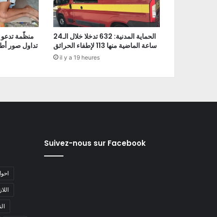
الحماية المدنية: 632 تدخلا خلال الـ24
منظّمة تدعو 
ساعة الماضية منها 113 لإطفاء الحرائق
تداول صور أط
il y a 19 heures
Suivez-nous sur Facebook
#احو
#اللا
#ا