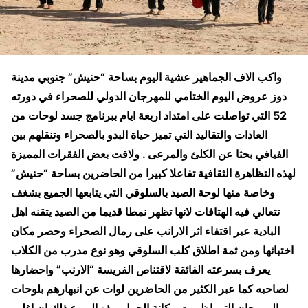
واكب الاف الجماهير عشية اليوم بساحة “حنيش” جنوبي مدينة
دوز عروض اليوم الختامي للمهرجان الدولي للصحراء في دورته
52 التي تواصلت على امتداد اربعة ايام ببرنامج جسد لوحات من
العادات والتقاليد التي تميز حياة البدو بالصحراء وتنقلهم بين
الفيافي بحثا عن الكلئ والمرعى . ولاقت بعض الفقرات المميزة
لهذه التظاهرة الثقافية تفاعلا كبيرا من الحاضرين بساحة “حنيش”
وخاصة منها لوحة الصيد بالسلوقي التي يتابعها الجميع بشغف
تتعالي فيه الهتافات لانها تظهر نمطا قديما من الصيد يتقنه اهل
البادية عبر اقتفاء اثر الارانب على رمال الصحراء وحصر مكان
اختبائها ومن ثمة اطلاق كلب السلوقي وهو نوع مدرب من الكلاب
يعرف بسرعته الفائقة لاقتناص الفريسة “الارنب” واحضارها
لصاحبه كما عبر الكثير من الحاضرين لوات عن انبهارهم بلوحات