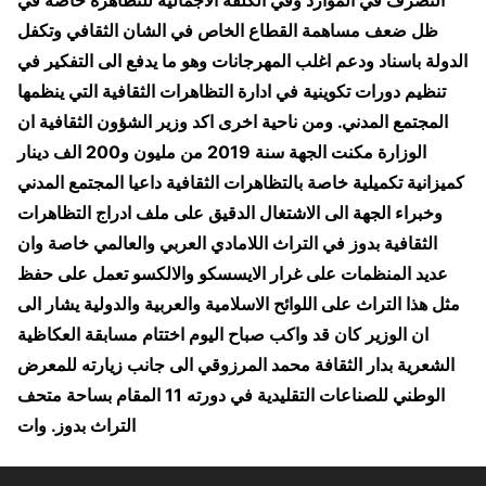
التصرف في الموارد وفي الكلفة الاجمالية للتظاهرة خاصة في
ظل ضعف مساهمة القطاع الخاص في الشان الثقافي وتكفل
الدولة باسناد ودعم اغلب المهرجانات وهو ما يدفع الى التفكير في
تنظيم دورات تكوينية في ادارة التظاهرات الثقافية التي ينظمها
المجتمع المدني. ومن ناحية اخرى اكد وزير الشؤون الثقافية ان
الوزارة مكنت الجهة سنة 2019 من مليون و200 الف دينار
كميزانية تكميلية خاصة بالتظاهرات الثقافية داعيا المجتمع المدني
وخبراء الجهة الى الاشتغال الدقيق على ملف ادراج التظاهرات
الثقافية بدوز في التراث اللامادي العربي والعالمي خاصة وان
عديد المنظمات على غرار الايسسكو والالكسو تعمل على حفظ
مثل هذا التراث على اللوائح الاسلامية والعربية والدولية يشار الى
ان الوزير كان قد واكب صباح اليوم اختتام مسابقة العكاظية
الشعرية بدار الثقافة محمد المرزوقي الى جانب زيارته للمعرض
الوطني للصناعات التقليدية في دورته 11 المقام بساحة متحف
التراث بدوز. وات