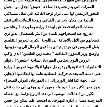
المهرجان التي اظهرت مكانة الجمل بهذه الربوع ذلك ان اغلب
الفقرات التي يتم تجسيدها بساحة “حنيش” تجعل من الجمل
المحور الرئيسي لها على غرار لوحة القافلة التي تنقل متساكني
البادية من مكان لاخر بين الفيافي ولوحة الدولاب التي تنقل
معدات الحراثة فضلا عن لوحة الورادة وما يردده الرعاة من
اهازيج عند استخراجهم للمياه من البئر باستعمال الدلو لري
قطعانهم من الابل بالاضافة الى اللوحة الكبرى للعرس التقليدي
ونقل العروس في هودج يتهادى به اقوى الجمال الى بيت زوجها.
واوضح وزير الشؤون الثقافية ” محمد زين العابدين” الذي واكب
عروض اليوم الختامي للمهرجان بساحة “حنيش” ان تواتر
التظاهرات الثقافية بالجهة يجعل حولها اقبالا مهما تحرص الوزارة
على دعمه لانه يحدث حركية اقتصادية هامة لها انعكاسها الايجابي
على الجهة كما اشار الوزير الى ان المهرجان الدولي للصحراء
بدوز جذر الكثير من القيم وله جمهور كبير ووفي الى جانب تنقل
الكثير من العائلات التونسية الى هذه الربوع تزامنا مع العطلة
المدرسية مبينا ان ادارة المهرجانات اضحت علما يمكن من حسن