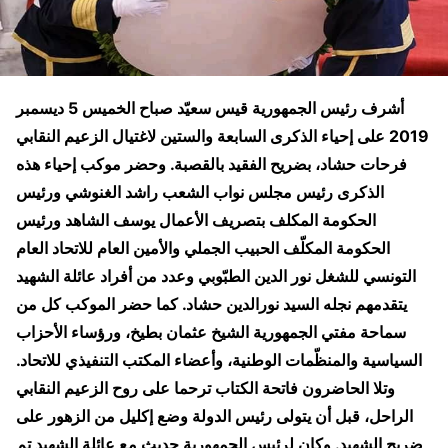
أشرف رئيس الجمهورية قيس سعيّد صباح الخميس 5 ديسمبر
2019 على إحياء الذكرى السابعة والستين لاغتيال الزعيم النقابي
فرحات حشاد، بضريح الفقيد بالقصبة. وحضر موكب إحياء هذه
الذكرى رئيس مجلس نواب الشعب راشد الغنوشي ورئيس
الحكومة المكلف بتصريف الأعمال يوسف الشاهد ورئيس
الحكومة المكلّف الحبيب الجملي والأمين العام للاتحاد العام
التونسي للشغل نور الدين الطبّوبي وعدد من أفراد عائلة الشهيد
يتقدمهم نجله السيد نورالدين حشاد. كما حضر الموكب كل من
سماحة مفتي الجمهورية الشيخ عثمان بطيخ، ورؤساء الأحزاب
السياسية والمنظّمات الوطنية، وأعضاء المكتب التنفيذي للاتحاد.
وتلا الحاضرون فاتحة الكتاب ترحما على روح الزعيم النقابي
الراحل، قبل أن يتولى رئيس الدولة وضع إكليل من الزهور على
ضريح الشهيد. وكان لرئيس الجمهورية حديث مع عائلة الشهيد تم