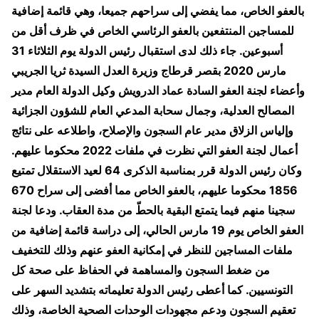
بالعفو الخاص، مما يفضي إلى سراحهم جميعا، وهي قائمة إضافية
للمساجين المنتفعين بالعفو الرئاسي الخاص في ظرف أقل من
أسبوعين. جاء ذلك لدى استقبال رئيس الدولة يوم الثلاثاء 31
مارس 2020 بقصر قرطاج وزيرة العدل السيدة ثريا الجريبي
وأعضاء لجنة العفو السادة عماد الدرويش وكيل الدولة العام مدير
المصالح العدلية، وجمال سحابة المدعي العام للشؤون الجزائية
وإلياس الزلاق مدير عام السجون والإصلاح، واطلاعه على نتائج
أعمال لجنة العفو التي نظرت في ملفات 2022 محكوما عليهم.
وكان رئيس الدولة قرر بمناسبة الذكرى 64 لعيد الاستقلال تمتيع
1856 محكوما عليهم، بالعفو الخاص مما أفضى إلى سراح 670
سجينا منهم فيما يتمتع البقية بالحطّ من مدة العقاب. ودعا لجنة
العفو الخاص يوم 19 مارس الحالي، إلى دراسة قائمة إضافية من
ملفات المساجين للنظر في إمكانية العفو عنهم وذلك للتخفيف
من ضغط السجون والمساهمة في الحفاظ على صحة كل
التونسيين. كما أعطى رئيس الدولة تعليماته بتشديد السهر على
تعقيم السجون ودعم مجهودات الوحدات الصحية الخاصة، وذلك