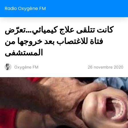
Radio Oxygène FM
كانت تتلقى علاج كيميائي…تعرّض
فتاة للاغتصاب بعد خروجها من
المستشفى
26 novembre 2020
Oxygène FM