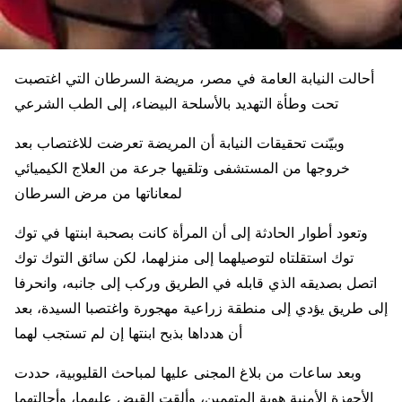
أحالت النيابة العامة في مصر، مريضة السرطان التي اغتصبت
تحت وطأة التهديد بالأسلحة البيضاء، إلى الطب الشرعي
وبيّنت تحقيقات النيابة أن المريضة تعرضت للاغتصاب بعد
خروجها من المستشفى وتلقيها جرعة من العلاج الكيميائي
لمعاناتها من مرض السرطان
وتعود أطوار الحادثة إلى أن المرأة كانت بصحبة ابنتها في توك
توك استقلتاه لتوصيلهما إلى منزلهما، لكن سائق التوك توك
اتصل بصديقه الذي قابله في الطريق وركب إلى جانبه، وانحرفا
إلى طريق يؤدي إلى منطقة زراعية مهجورة واغتصبا السيدة، بعد
أن هدداها بذبح ابنتها إن لم تستجب لهما
وبعد ساعات من بلاغ المجنى عليها لمباحث القليوبية، حددت
الأجهزة الأمنية هوية المتهمين، وألقت القبض عليهما، وأحالتهما