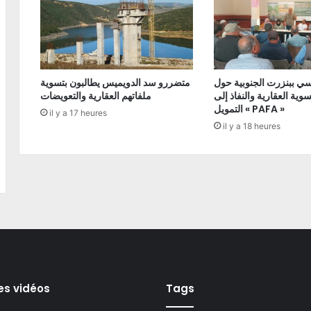
ي ببنزرت الجنوبية حول
متضررو سد الدويميس يطالبون بتسوية
ية العقارية والنفاذ إلى
ملفاتهم العقارية والتعويضات
التمويل « PAFA »
il y a 17 heures
il y a 18 heures
es vidéos
Tags