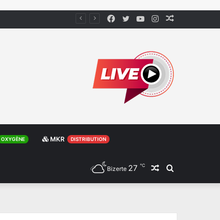
Facebook
Twitter
YouTube
Instagram
Article
Aléatoire
MKR
OXYGÈNE
DISTRIBUTION
℃
27
Article
Rechercher
Bizerte
Aléatoire