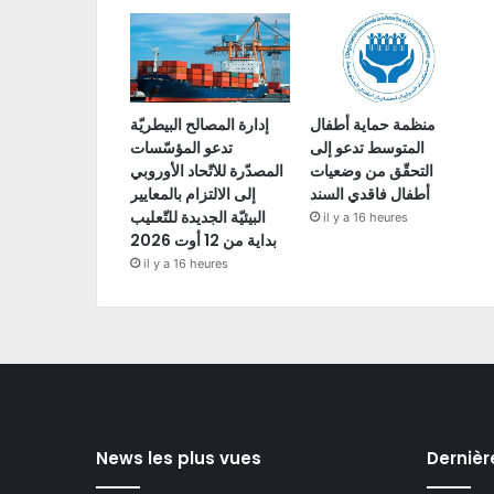
منظمة حماية أطفال
إدارة المصالح البيطريّة
المتوسط تدعو إلى
تدعو المؤسّسات
التحقّق من وضعيات
المصدّرة للاتّحاد الأوروبي
أطفال فاقدي السند
إلى الالتزام بالمعايير
البيئيّة الجديدة للتّعليب
il y a 16 heures
بداية من 12 أوت 2026
il y a 16 heures
News les plus vues
Dernièr