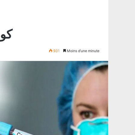
كور
931
Moins d’une minute