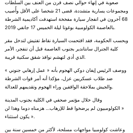
صعوبة في إنهاء حوالي نصف قرن من العنف بين السلطات
ومجموعات يسارية متشددة، قضى 21 شخصا على الأقل وأُصيب
68 آخرون في انفجار سيارة مفخخة استهدفت أكاديمية الشرطة
بالعاصمة الكولومبية بوغوتا ليلة الخميس 17 جانفي 2019.
وبحسب الحكومة، فقد اقتحمت السيارة نقاط تفتيش لتدخل مقر
كلية الجنرال سانتاندير بجنوب العاصمة قبل أن تنفجر، الأمر
الذي أدى لتهشم نوافذ شقق سكنية قريبة.
ووصف الرئيس إيفان دوكي الهجوم بأنه « عمل إرهابي جنوني »
ضد طلاب عسكريين عزل، مؤكدا أنه أمر قوات الشرطة
والجيش بملاحقة الواقفين وراء الهجوم وتقديمهم للعدالة.
وقال خلال مؤتمر صحفي في الكلية بجنوب المدينة
« الكولومبيون لم يرضخوا قط للإرهاب… هزمناه دوما وهذا لن
يكون استثناء ».
وعاشت كولومبيا مواجهات مسلحة، لأكثر من خمسين سنة بين