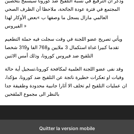
وذكر ان الترفيع في نسبة التلقيح ضد كورونا سيسمح بتحصين
المجتمع في فترة عودة الجائحة، ملاحظا أن الظرف الصحي
العالمي مازال يسجل ما وصفها ب »بعض الأوكار لهذا
الفيروس »
ويأتي تصريح عضو اللجنة في وقت سجلت فيه حملة التطعيم
تقدما كبيرا غداة استكمال 3 ملايين و768 الفا و319 شخصا
التلقيح ضد فيروس كورونا، وذلك أمس الاثنين
وقد نفى عضو اللجنة العلمية لمكافحة كورونا،تسجيل أية حالة
وفيات او تعكرات خطيرة ناتجة عن التلقيح ضد كورونا، مؤكدا،
ان عمليات التلقيح لم تخلف الا آثارا جانبية محدودة وطفيفة جدا
بالنظر الى مجموع الملقحين
Quitter la version mobile