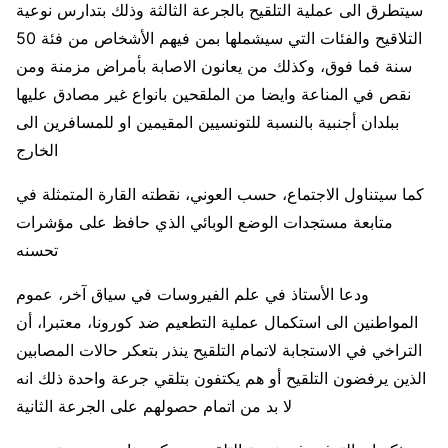
سيتطرق الى عملية التلقيح بالجرعة الثالثة وذلك بتدارس نوعية
التلاقيح والفئات التي سيشملها بمن فيهم الأشخاص من فئة 50
سنة فما فوق، وكذلك من يعانون الاصابة بأمراض مزمنة ومن
نقص في المناعة وايضا من الملقحين بانواع غير مصادق عليها
ببلدان أجنبية بالنسبة للتونسيين المقيمين او للمسافرين الى
الخارج
كما سيتناول الاجتماع، حسب العوني، نقطته القارة المتمثلة في
متابعة مستجدات الوضع الوبائي الذي حافظ على مؤشرات
تحسنه
ودعا الأستاذ في علم الفيروسات في سياق آخر، عموم
المواطنين الى استكمال عملية التطعيم ضد كورونا، معتبرا، أن
التراخي في الاستجابة لاتمام التلقيح ينذر بتعكر حالات المصابين
الذين يرفضون التلقيح أو هم يكتفون بتلقي جرعة واحدة ذلك انه
لا بد من اتمام حصولهم على الجرعة الثانية