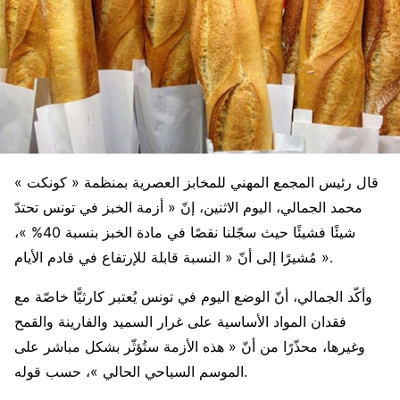
قال رئيس المجمع المهني للمخابز العصرية بمنظمة « كونكت »
محمد الجمالي، اليوم الاثنين، إنّ « أزمة الخبز في تونس تحتدّ
شيئًا فشيئًا حيث سجّلنا نقصًا في مادة الخبز بنسبة 40% »،
مُشيرًا إلى أنّ « النسبة قابلة للإرتفاع في قادم الأيام ».
وأكّد الجمالي، أنّ الوضع اليوم في تونس يُعتبر كارثيًّا خاصّة مع
فقدان المواد الأساسية على غرار السميد والفارينة والقمح
وغيرها، محذّرًا من أنّ « هذه الأزمة ستُؤثّر بشكل مباشر على
الموسم السياحي الحالي »، حسب قوله.