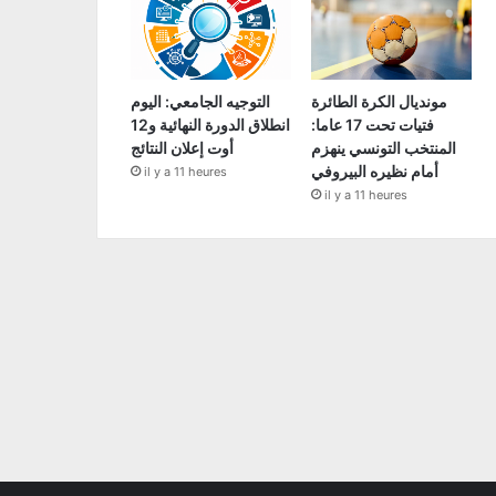
مونديال الكرة الطائرة
التوجيه الجامعي: اليوم
فتيات تحت 17 عاما:
انطلاق الدورة النهائية و12
المنتخب التونسي ينهزم
أوت إعلان النتائج
أمام نظيره البيروفي
il y a 11 heures
il y a 11 heures