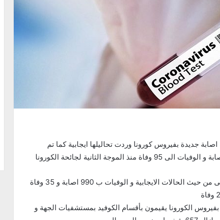
أعلنت الادارة الجهوية للصحة بجندوبة انه تم تسجيل 81 اصابة جديدة بفيروس كورونا وردت تحاليلها ايجابية كما تم
و تحتل معتمدية جندوبة و جندوبة الشمالية المرتبة الاولى من حيث الحالات الايجابية و الوفيات ب 990 اصابة و 35 وفاة
دارة الجهوية للصحة بجندوبة ان 47 مصابا بفيروس الكورونا يقيمون بأقسام الكوفيد بمستشفيات الجهة و