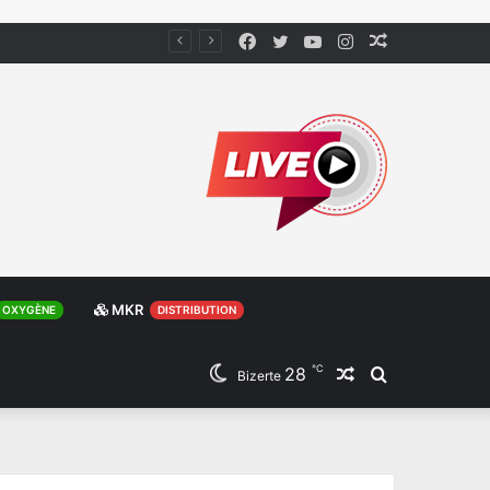
Facebook
Twitter
YouTube
Instagram
Article
Aléatoire
MKR
OXYGÈNE
DISTRIBUTION
℃
28
Article
Rechercher
Bizerte
Aléatoire