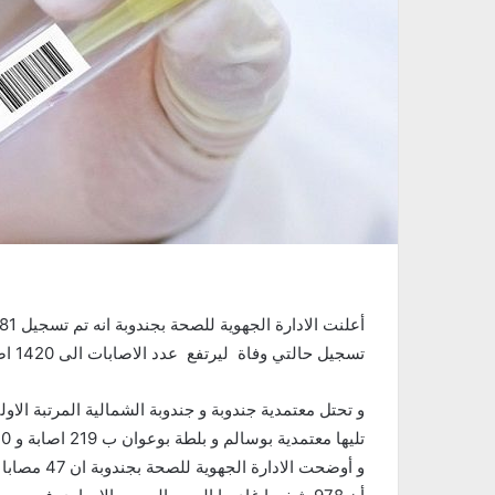
تسجيل حالتي وفاة ليرتفع عدد الاصابات الى 1420 اصابة و الوفيات الى 95 وفاة منذ الموجة الثانية لجائحة الكورونا
تليها معتمدية بوسالم و بلطة بوعوان ب 219 اصابة و 20 وفاة
و أوضحت الا