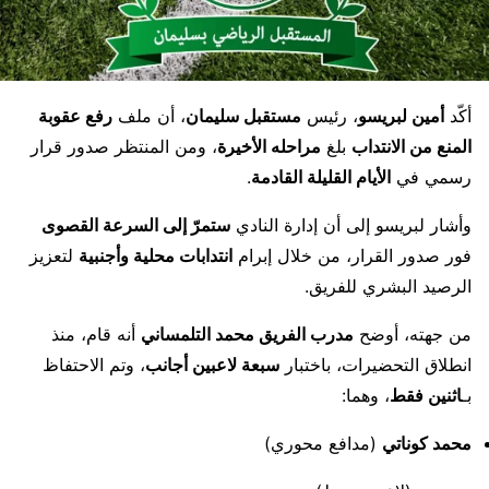
أكّد
أمين لبريسو
، رئيس
مستقبل سليمان
، أن ملف
رفع عقوبة
المنع من الانتداب
بلغ
مراحله الأخيرة
، ومن المنتظر صدور قرار
رسمي في
الأيام القليلة القادمة
.
وأشار لبريسو إلى أن إدارة النادي
ستمرّ إلى السرعة القصوى
فور صدور القرار، من خلال إبرام
انتدابات محلية وأجنبية
لتعزيز
الرصيد البشري للفريق.
من جهته، أوضح
مدرب الفريق محمد التلمساني
أنه قام، منذ
انطلاق التحضيرات، باختبار
سبعة لاعبين أجانب
، وتم الاحتفاظ
بـ
اثنين فقط
، وهما:
محمد كوناتي
(مدافع محوري)