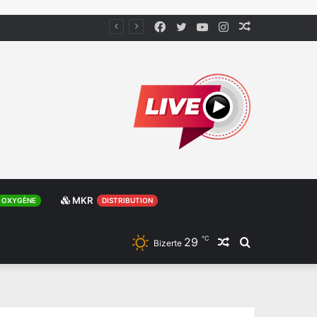
Facebook
Twitter
YouTube
Instagram
Article
Aléatoire
MKR
OXYGÈNE
DISTRIBUTION
℃
29
Article
Rechercher
Bizerte
Aléatoire