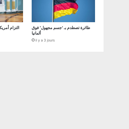
طائرة تصطدم بـ ‘جسم مجهول’ فوق
التزام أمريك
ألمانيا
il y a 3 jours