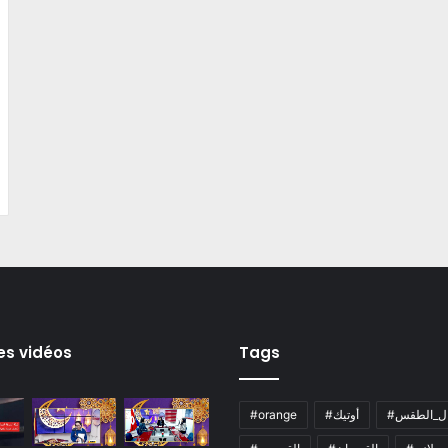
es vidéos
Tags
ال_الطقس
#أوتيك
#orange