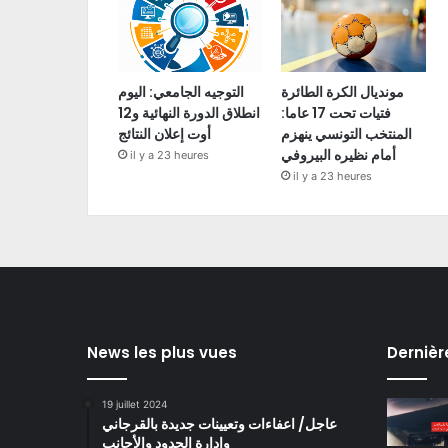
مونديال الكرة الطائرة
التوجيه الجامعي: اليوم
فتيات تحت 17 عاما:
انطلاق الدورة النهائية و12
المنتخب التونسي ينهزم
أوت إعلان النتائج
أمام نظيره البيروفي
il y a 23 heures
il y a 23 heures
News les plus vues
Dernièr
19 juillet 2024
عاجل/ اعفاءات وتعيينات جديدة بالقرجاني
وادارة الحدود والأجانب