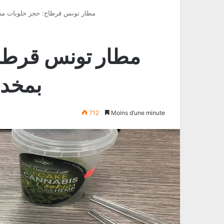
(مطار تونس قرطاج: حجز حلويات منك
بمخدر
712
Moins d’une minute