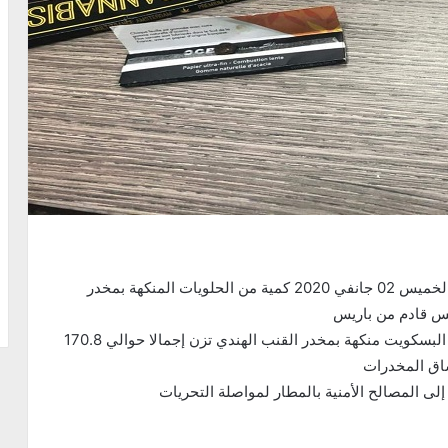
حجزت مصالح الديوانة بمطار تونس قرطاج ليلة أمس الخميس 02 جانفي 2020 كمية من الحلويات المنكهة بمخدر
نس قادم من باريس
وتتمثل المواد المحجوزة في علب من الشكولاطة ومن البسكويت منكهة بمخدر القنب الهندي تزن إجمالا حوالي 170.8
ى المصالح الأمنية بالمطار لمواصلة التحريات