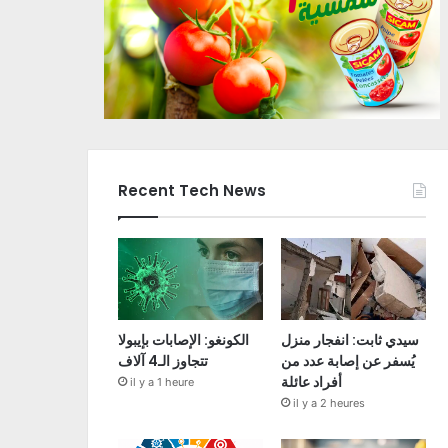
Recent Tech News
سيدي ثابت: انفجار منزل
الكونغو: الإصابات بإيبولا
يُسفر عن إصابة عدد من
تتجاوز الـ4 آلاف
أفراد عائلة
il y a 1 heure
il y a 2 heures