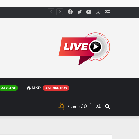
Facebook
Twitter
YouTube
Instagram
Article
Aléatoire
MKR
OXYGÈNE
DISTRIBUTION
℃
30
Article
Rechercher
Bizerte
Aléatoire