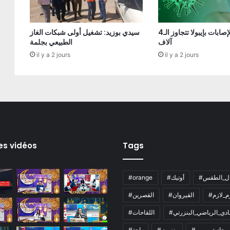
الكونغو: الإصابات بإيبولا تتجاوز الـ4
سيدي بوزيد: تشغيل أولى شبكات الغاز
آلاف
الطبيعي بجلمة
il y a 2 jours
il y a 2 jours
es vidéos
Tags
ال_الطقس
#أوتيك
#orange
زم_لازم
#القيروان
#القصرين
لنادي_الرياضي_البنزرتي
#اللقاحات
#حادث_مرور
#بنزرت
#باجة