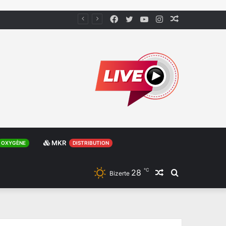
Facebook
Twitter
YouTube
Instagram
Article
Aléatoire
MKR
OXYGÈNE
DISTRIBUTION
℃
28
Article
Rechercher
Bizerte
Aléatoire