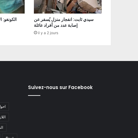
سيدي ثابت: انفجار منزل يُسفر عن
إصابة عدد من أفراد عائلة
il y a 2 jours
Suivez-nous sur Facebook
#احو
#اللا
#ا
#غزة