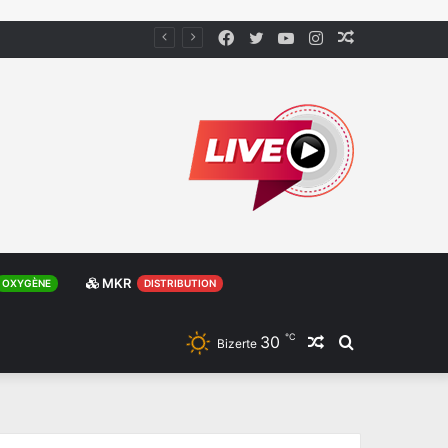
Facebook
Twitter
YouTube
Instagram
Article
Aléatoire
MKR
OXYGÈNE
DISTRIBUTION
℃
30
Article
Rechercher
Bizerte
Aléatoire