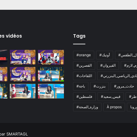
es vidéos
Tags
ال_الطقس
#أوتيك
#orange
زم_لازم
#القيروان
#القصرين
لنادي_الرياضي_البنزرتي
#اللقاحات
#حادث_مرور
#بنزرت
#باجة
اطر
#قيس_سعيد
#فلسطين
رونا
À propos
#وزارة_الصحة
 par SMARTAGL