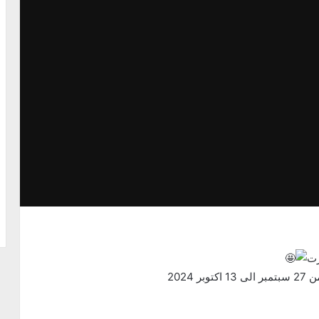
رت
202