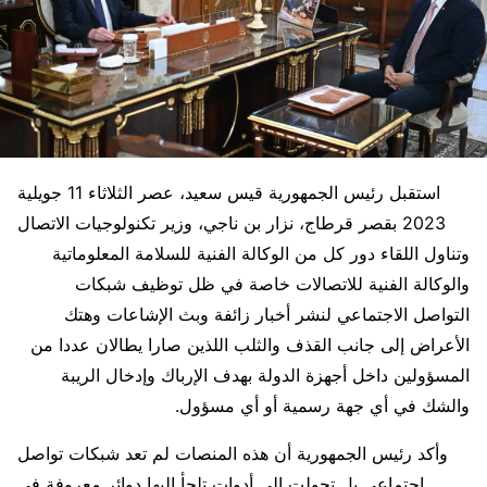
استقبل رئيس الجمهورية قيس سعيد، عصر الثلاثاء 11 جويلية
2023 بقصر قرطاج، نزار بن ناجي، وزير تكنولوجيات الاتصال
وتناول اللقاء دور كل من الوكالة الفنية للسلامة المعلوماتية
والوكالة الفنية للاتصالات خاصة في ظل توظيف شبكات
التواصل الاجتماعي لنشر أخبار زائفة وبث الإشاعات وهتك
الأعراض إلى جانب القذف والثلب اللذين صارا يطالان عددا من
المسؤولين داخل أجهزة الدولة بهدف الإرباك وإدخال الريبة
والشك في أي جهة رسمية أو أي مسؤول.
وأكد رئيس الجمهورية أن هذه المنصات لم تعد شبكات تواصل
اجتماعي بل تحولت إلى أدوات تلجأ إليها دوائر معروفة في