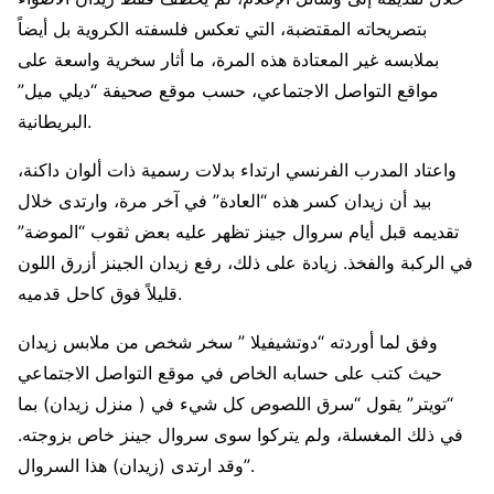
بتصريحاته المقتضبة، التي تعكس فلسفته الكروية بل أيضاً
بملابسه غير المعتادة هذه المرة، ما أثار سخرية واسعة على
مواقع التواصل الاجتماعي، حسب موقع صحيفة “ديلي ميل”
البريطانية.
واعتاد المدرب الفرنسي ارتداء بدلات رسمية ذات ألوان داكنة،
بيد أن زيدان كسر هذه “العادة” في آخر مرة، وارتدى خلال
تقديمه قبل أيام سروال جينز تظهر عليه بعض ثقوب “الموضة”
في الركبة والفخذ. زيادة على ذلك، رفع زيدان الجينز أزرق اللون
قليلاً فوق كاحل قدميه.
وفق لما أوردته “دوتشيفيلا ” سخر شخص من ملابس زيدان
حيث كتب على حسابه الخاص في موقع التواصل الاجتماعي
“تويتر” يقول “سرق اللصوص كل شيء في ( منزل زيدان) بما
في ذلك المغسلة، ولم يتركوا سوى سروال جينز خاص بزوجته.
وقد ارتدى (زيدان) هذا السروال”.