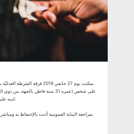
تمكنت يوم 27 جانفي 2019 فرقة 
على شخص (عمره 31 سنة قاطن بالجهة،
لديه على كمية من الأقراص المخدّرة نوع « إكستازي » كان يعتزم ترويجها.
بمراجعة النيابة العمومية أذنت بالإحتفاظ به ومبا