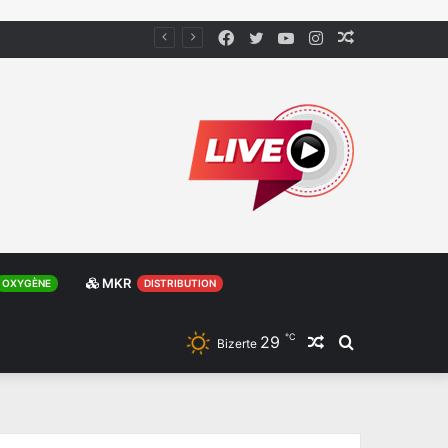
Facebook
Twitter
YouTube
Instagram
Article
Aléatoire
MKR
OXYGÈNE
DISTRIBUTION
℃
29
Article
Rechercher
Bizerte
Aléatoire