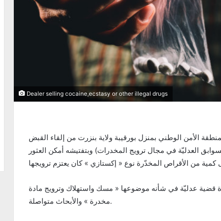
Dealer selling cocaine,ecstasy or other illegal drugs
الشرطة العدليّة بمنطقة الأمن الوطني بمنزل بورقيبة ولاية بنزرت من إلقاء القبض
 من ذوي السوابق العدليّة في مجال ترويج المخدرات) وبتفتيشه أمكن العثور
شرة قضية عدليّة في شأنه موضوعها « مسك واستهلاك وترويج مادة
مخدرة » والأبحاث متواصلة.