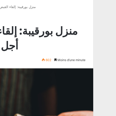
منزل بورقيبة: إلقاء الق
منزل بورقيبة: إل
أجل 
602
Moins d’une minute